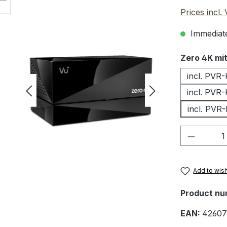
Prices incl.
Immediate
Select
Zero 4K mit
incl. PVR-
incl. PVR
incl. PVR
Product 
Add to wish
Product nu
EAN:
42607