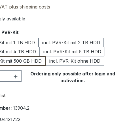
 VAT plus shipping costs
ly available
 PVR-Kit
Kit mit 1 TB HDD
incl. PVR-Kit mit 2 TB HDD
-Kit mit 4 TB HDD
incl. PVR-Kit mit 5 TB HDD
-Kit mit 500 GB HDD
incl. PVR-Kit ohne HDD
Quantity: Enter the desired amount or 
Ordering only possible after login and
activation.
list
mber:
13904.2
04121722