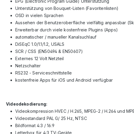
EPG (Electronic Program Guide) Unterstützung
Unterstützung von Bouquet-Listen (Favoritenlisten)
OSD in vielen Sprachen
Aussehen der Benutzeroberfläche vielfältig anpassbar (Sk
Erweiterbar durch viele kostenfreie Plugins (Apps)
automatischer / manueller Kanalsuchlauf
DiSEqC 1.0/1.1/1.2, USALS
SCR / CSS (EN50494 & EN50607)
Externes 12 Volt Netzteil
Netzschalter
RS232 - Serviceschnittstelle
kostenfreie Apps für iOS und Android verfügbar
Videodekodierung:
Videokompression HVEC / H.265, MPEG-2 / H.264 und MPE
Videostandard PAL G/ 25 Hz, NTSC
Bildformat 4:3 / 16:9
Letterbox für 4:3 TV-Geräte