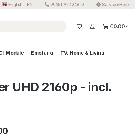
English - EN
09651-924248-0
Service/Help
€0.00*
CI-Module
Empfang
TV, Home & Living
r UHD 2160p - incl.
e:
00