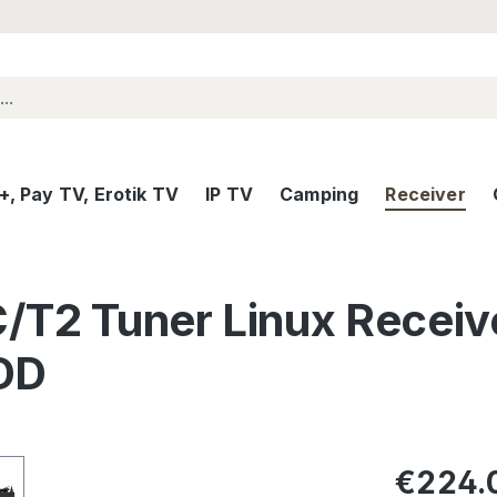
, Pay TV, Erotik TV
IP TV
Camping
Receiver
T2 Tuner Linux Receive
DD
Regular pric
€224.