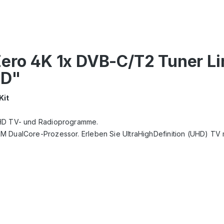
Zero 4K 1x DVB-C/T2 Tuner Li
DD"
Kit
d HD TV- und Radioprogramme.
RM DualCore-Prozessor. Erleben Sie UltraHighDefinition (UHD) TV