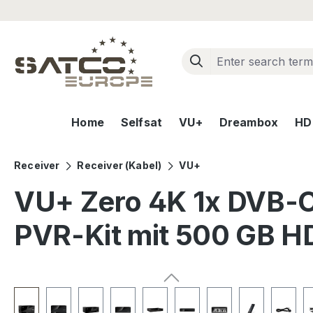
ip to main content
Skip to search
Skip to main navigation
Home
Selfsat
VU+
Dreambox
HD+
Receiver
Receiver (Kabel)
VU+
VU+ Zero 4K 1x DVB-C/
PVR-Kit mit 500 GB H
Skip image gallery