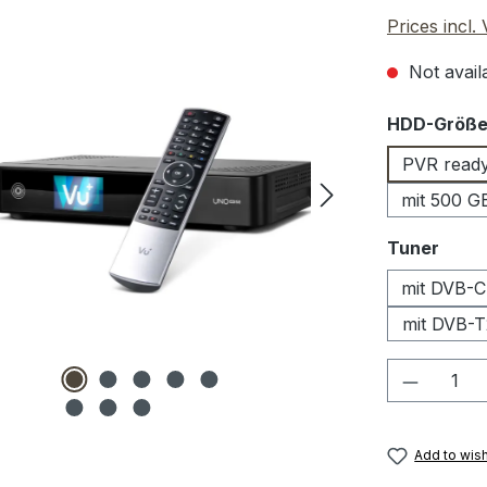
Prices incl.
Not availa
Select
HDD-Größ
PVR read
mit 500 
Select
Tuner
mit DVB-C
mit DVB-T
Product 
Add to wish