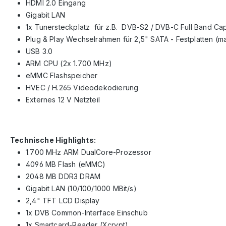
HDMI 2.0 Eingang
Gigabit LAN
1x Tunersteckplatz für z.B. DVB-S2 / DVB-C Full Band Ca
Plug & Play Wechselrahmen für 2,5" SATA - Festplatten 
USB 3.0
ARM CPU (2x 1.700 MHz)
eMMC Flashspeicher
HVEC / H.265 Videodekodierung
Externes 12 V Netzteil
Technische Highlights:
1.700 MHz ARM DualCore-Prozessor
4096 MB Flash (eMMC)
2048 MB DDR3 DRAM
Gigabit LAN (10/100/1000 MBit/s)
2,4" TFT LCD Display
1x DVB Common-Interface Einschub
1x Smartcard-Reader (Xcrypt)