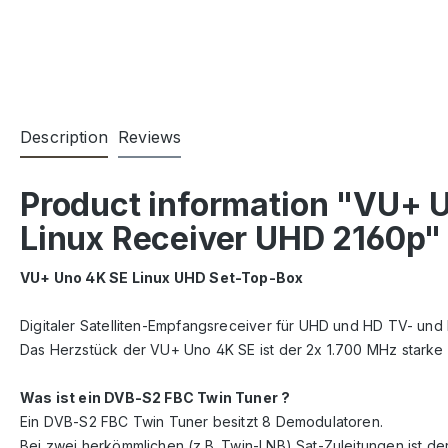
Description
Reviews
Product information "VU+ 
Linux Receiver UHD 2160p"
VU+ Uno 4K SE Linux UHD Set-Top-Box
Digitaler Satelliten-Empfangsreceiver für UHD und HD TV- un
Das Herzstück der VU+ Uno 4K SE ist der 2x 1.700 MHz starke
Was ist ein DVB-S2 FBC Twin Tuner ?
Ein DVB-S2 FBC Twin Tuner besitzt 8 Demodulatoren.
Bei zwei herkömmlichen (z.B. Twin-LNB) Sat-Zuleitungen ist der