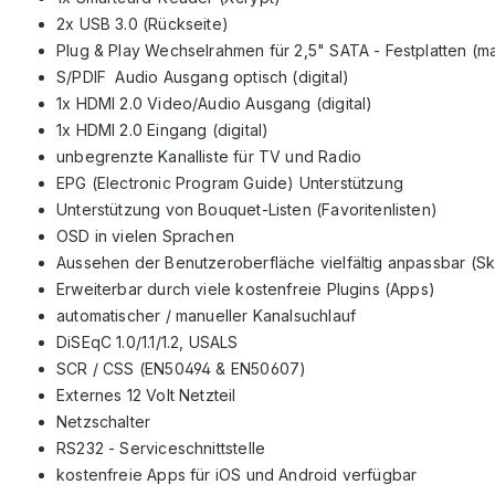
2x USB 3.0 (Rückseite)
Plug & Play Wechselrahmen für 2,5" SATA - Festplatten 
S/PDIF Audio Ausgang optisch (digital)
1x HDMI 2.0 Video/Audio Ausgang (digital)
1x HDMI 2.0 Eingang (digital)
unbegrenzte Kanalliste für TV und Radio
EPG (Electronic Program Guide) Unterstützung
Unterstützung von Bouquet-Listen (Favoritenlisten)
OSD in vielen Sprachen
Aussehen der Benutzeroberfläche vielfältig anpassbar (Sk
Erweiterbar durch viele kostenfreie Plugins (Apps)
automatischer / manueller Kanalsuchlauf
DiSEqC 1.0/1.1/1.2, USALS
SCR / CSS (EN50494 & EN50607)
Externes 12 Volt Netzteil
Netzschalter
RS232 - Serviceschnittstelle
kostenfreie Apps für iOS und Android verfügbar