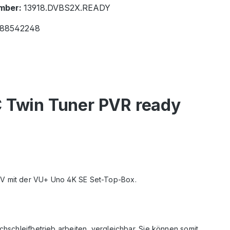
mber:
13918.DVBS2X.READY
88542248
 Twin Tuner PVR ready
 TV mit der VU+ Uno 4K SE Set-Top-Box.
hschleifbetrieb arbeiten, vergleichbar. Sie können somit