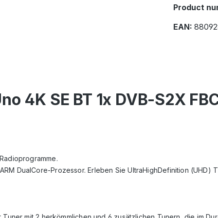
Product nu
EAN:
88092
Uno 4K SE BT 1x DVB-S2X FBC
d Radioprogramme.
 ARM DualCore-Prozessor. Erleben Sie UltraHighDefinition (UHD)
 Tuner mit 2 herkömmlichen und 6 zusätzlichen Tunern, die im Durc