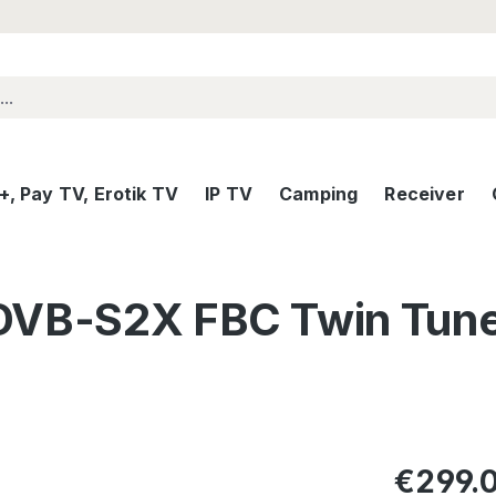
, Pay TV, Erotik TV
IP TV
Camping
Receiver
DVB-S2X FBC Twin Tune
Regular pric
€299.