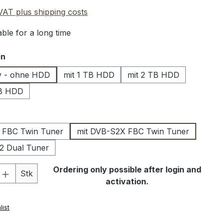
 VAT plus shipping costs
ble for a long time
en
y - ohne HDD
mit 1 TB HDD
mit 2 TB HDD
GB HDD
 FBC Twin Tuner
mit DVB-S2X FBC Twin Tuner
2 Dual Tuner
Quantity: Enter the desired amount or 
Ordering only possible after login and
Stk
activation.
list