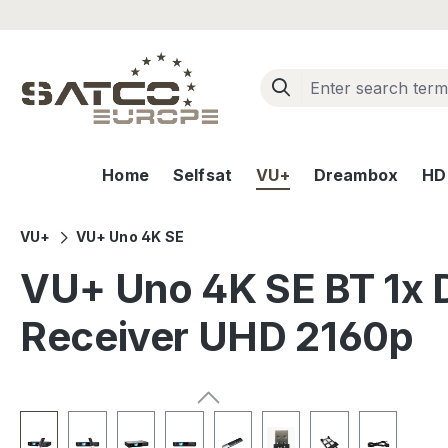
ip to main content
Skip to search
Skip to main navigation
Home
Selfsat
VU+
Dreambox
HD+
VU+
VU+ Uno 4K SE
VU+ Uno 4K SE BT 1x 
Receiver UHD 2160p
Skip image gallery