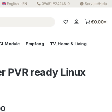
English - EN
09651-924248-0
Service/Help
€0.00*
CI-Module
Empfang
TV, Home & Living
r PVR ready Linux
e:
00