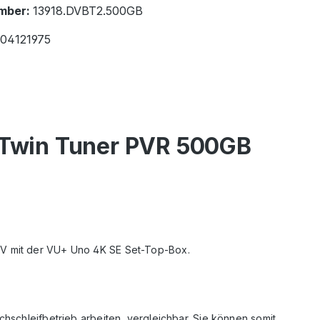
mber:
13918.DVBT2.500GB
04121975
 Twin Tuner PVR 500GB
 TV mit der VU+ Uno 4K SE Set-Top-Box.
hschleifbetrieb arbeiten, vergleichbar. Sie können somit