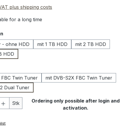
 VAT plus shipping costs
ble for a long time
en
y - ohne HDD
mit 1 TB HDD
mit 2 TB HDD
GB HDD
 FBC Twin Tuner
mit DVB-S2X FBC Twin Tuner
2 Dual Tuner
Quantity: Enter the desired amount or 
Ordering only possible after login and
Stk
activation.
list