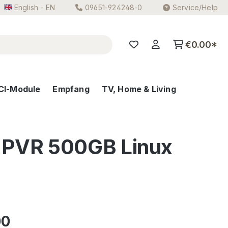
English - EN
09651-924248-0
Service/Help
€0.00*
CI-Module
Empfang
TV, Home & Living
r PVR 500GB Linux
e:
00