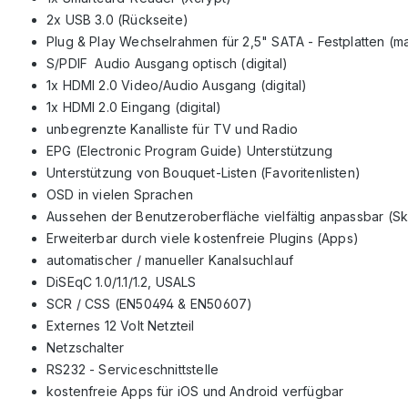
2x USB 3.0 (Rückseite)
Plug & Play Wechselrahmen für 2,5" SATA - Festplatten 
S/PDIF Audio Ausgang optisch (digital)
1x HDMI 2.0 Video/Audio Ausgang (digital)
1x HDMI 2.0 Eingang (digital)
unbegrenzte Kanalliste für TV und Radio
EPG (Electronic Program Guide) Unterstützung
Unterstützung von Bouquet-Listen (Favoritenlisten)
OSD in vielen Sprachen
Aussehen der Benutzeroberfläche vielfältig anpassbar (Sk
Erweiterbar durch viele kostenfreie Plugins (Apps)
automatischer / manueller Kanalsuchlauf
DiSEqC 1.0/1.1/1.2, USALS
SCR / CSS (EN50494 & EN50607)
Externes 12 Volt Netzteil
Netzschalter
RS232 - Serviceschnittstelle
kostenfreie Apps für iOS und Android verfügbar