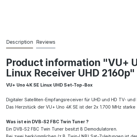
Description
Reviews
Product information "VU+ 
Linux Receiver UHD 2160p"
VU+ Uno 4K SE Linux UHD Set-Top-Box
Digitaler Satelliten-Empfangsreceiver für UHD und HD TV- un
Das Herzstück der VU+ Uno 4K SE ist der 2x 1.700 MHz starke
Was ist ein DVB-S2 FBC Twin Tuner ?
Ein DVB-S2 FBC Twin Tuner besitzt 8 Demodulatoren.
Bei zwei herkömmlichen (z.B. Twin-LNB) Sat-Zuleitungen ist der