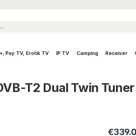
, Pay TV, Erotik TV
IP TV
Camping
Receiver
DVB-T2 Dual Twin Tune
Regular pric
€339.