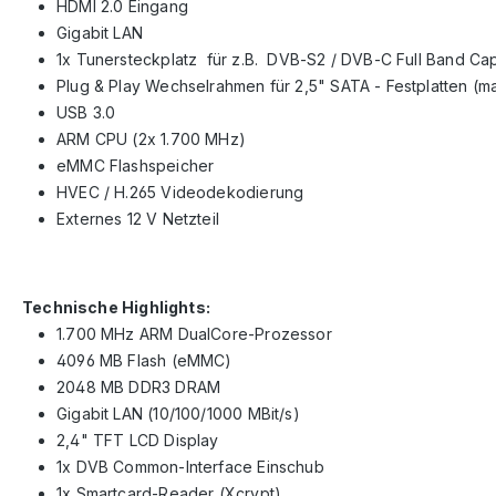
HDMI 2.0 Eingang
Gigabit LAN
1x Tunersteckplatz für z.B. DVB-S2 / DVB-C Full Band Ca
Plug & Play Wechselrahmen für 2,5" SATA - Festplatten 
USB 3.0
ARM CPU (2x 1.700 MHz)
eMMC Flashspeicher
HVEC / H.265 Videodekodierung
Externes 12 V Netzteil
Technische Highlights:
1.700 MHz ARM DualCore-Prozessor
4096 MB Flash (eMMC)
2048 MB DDR3 DRAM
Gigabit LAN (10/100/1000 MBit/s)
2,4" TFT LCD Display
1x DVB Common-Interface Einschub
1x Smartcard-Reader (Xcrypt)