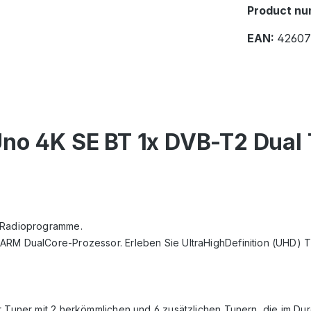
Product nu
EAN:
42607
Uno 4K SE BT 1x DVB-T2 Dual
d Radioprogramme.
 ARM DualCore-Prozessor. Erleben Sie UltraHighDefinition (UHD)
 Tuner mit 2 herkömmlichen und 6 zusätzlichen Tunern, die im Durc