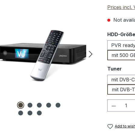
Prices incl.
Not availa
Select
HDD-Größ
PVR read
mit 500 
Select
Tuner
mit DVB-C
mit DVB-T
Product 
Add to wish