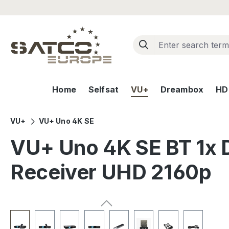
ip to main content
Skip to search
Skip to main navigation
Home
Selfsat
VU+
Dreambox
HD+
VU+
VU+ Uno 4K SE
VU+ Uno 4K SE BT 1x 
Receiver UHD 2160p
Skip image gallery