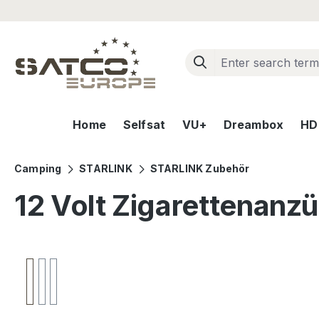
ip to main content
Skip to search
Skip to main navigation
Home
Selfsat
VU+
Dreambox
HD+
Camping
STARLINK
STARLINK Zubehör
12 Volt Zigarettenanz
Skip image gallery