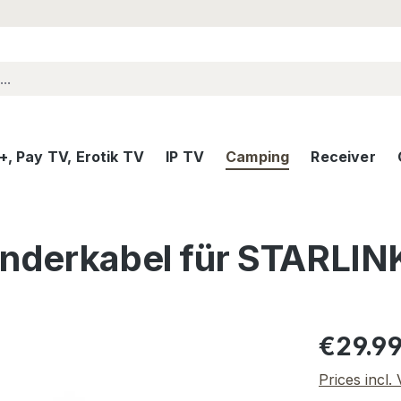
, Pay TV, Erotik TV
IP TV
Camping
Receiver
ünderkabel für STARLIN
Regular pric
€29.9
Prices incl.