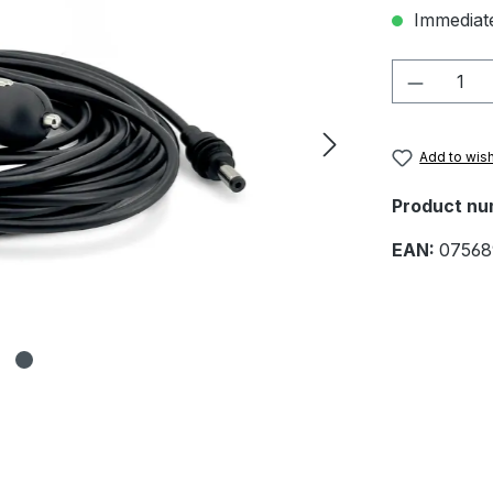
Immediate
Product 
Add to wish
Product nu
EAN:
07568