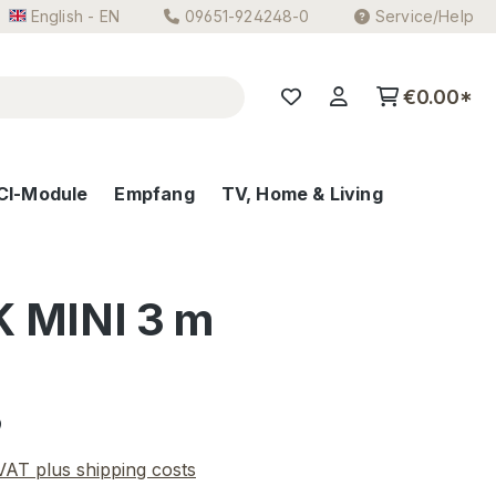
English - EN
09651-924248-0
Service/Help
€0.00*
CI-Module
Empfang
TV, Home & Living
K MINI 3 m
e:
9
 VAT plus shipping costs