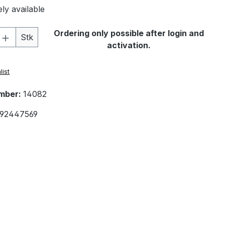
ly available
Quantity: Enter the desired amount or 
Ordering only possible after login and
Stk
activation.
list
mber:
14082
92447569