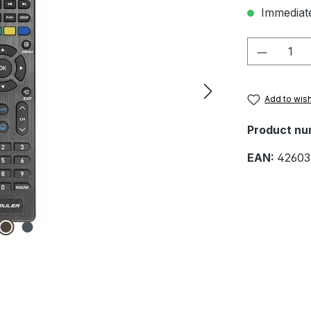
Immediate
Product 
Add to wish
Product nu
EAN:
42603