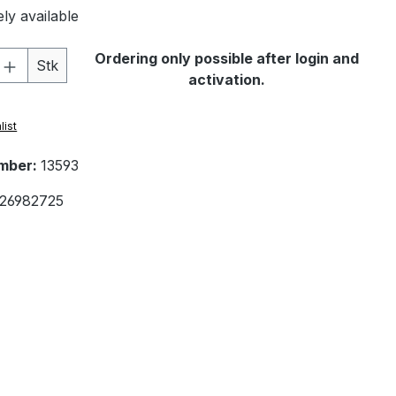
ly available
Quantity: Enter the desired amount or 
Ordering only possible after login and
Stk
activation.
list
mber:
13593
26982725