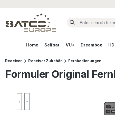
ip to main content
Skip to search
Skip to main navigation
Home
Selfsat
VU+
Dreambox
HD+
Receiver
Receiver Zubehör
Fernbedienungen
Formuler Original Fer
Skip image gallery