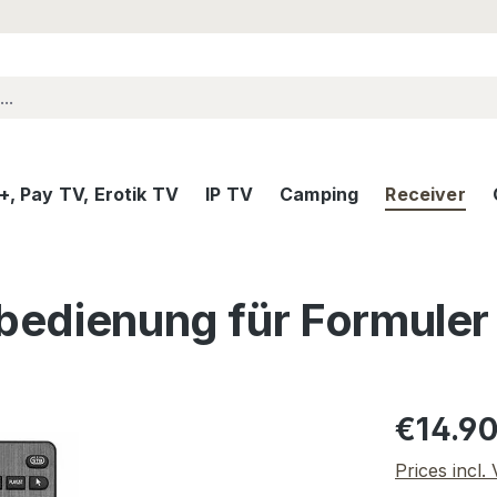
, Pay TV, Erotik TV
IP TV
Camping
Receiver
nbedienung für Formuler
Regular pric
€14.9
Prices incl.