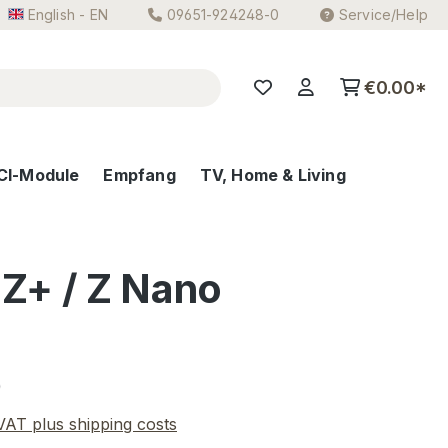
English - EN
09651-924248-0
Service/Help
€0.00*
CI-Module
Empfang
TV, Home & Living
 Z+ / Z Nano
e:
0
 VAT plus shipping costs