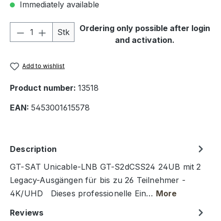
Immediately available
Product Quantity: Enter the desired amou
Ordering only possible after login
Stk
and activation.
Add to wishlist
Product number:
13518
EAN:
5453001615578
Description
GT-SAT Unicable-LNB GT-S2dCSS24 24UB mit 2
Legacy-Ausgängen für bis zu 26 Teilnehmer -
4K/UHD Dieses professionelle Ein…
More
Reviews