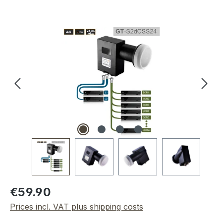
Skip image gallery
Regular price:
€59.90
Prices incl. VAT plus shipping costs