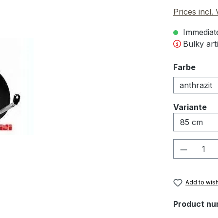
Prices incl.
Immediate
Bulky arti
Select
Farbe
anthrazit
Select
Variante
Product 
Add to wish
Product nu