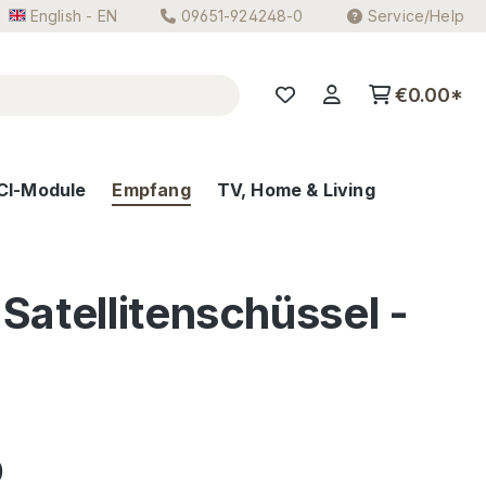
English - EN
09651-924248-0
Service/Help
€0.00*
CI-Module
Empfang
TV, Home & Living
Satellitenschüssel -
e:
0