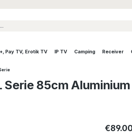
, Pay TV, Erotik TV
IP TV
Camping
Receiver
Serie
L Serie 85cm Aluminium 
Regular pric
€89.0