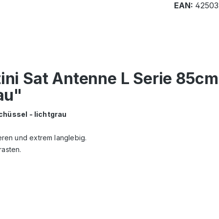
EAN:
42503
tini Sat Antenne L Serie 85c
au"
chüssel - lichtgrau
ieren und extrem langlebig.
asten.