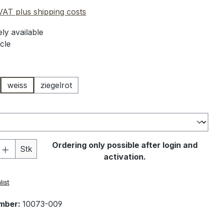
 VAT plus shipping costs
ly available
cle
weiss
ziegelrot
Quantity: Enter the desired amount or 
Ordering only possible after login and
Stk
activation.
list
mber:
10073-009