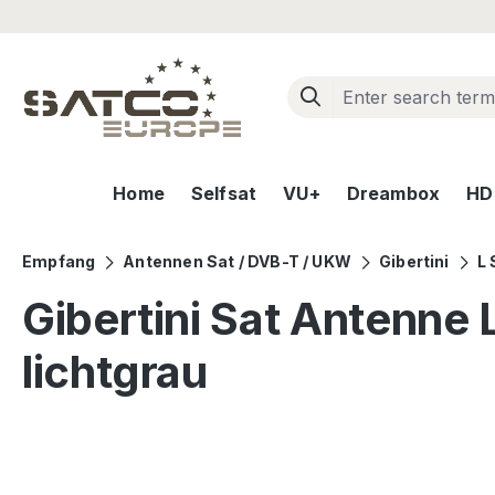
ip to main content
Skip to search
Skip to main navigation
Home
Selfsat
VU+
Dreambox
HD+
Empfang
Antennen Sat / DVB-T / UKW
Gibertini
L 
Gibertini Sat Antenne 
lichtgrau
Skip image gallery