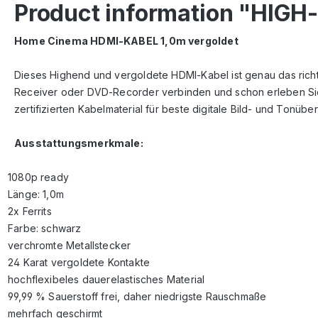
Product information "HIG
Home Cinema HDMI-KABEL 1,
0
m vergoldet
Dieses Highend und vergoldete HDMI-Kabel ist genau das richt
Receiver oder DVD-Recorder verbinden und schon erleben Sie d
zertifizierten Kabelmaterial für beste digitale Bild- und Tonübe
Ausstattungsmerkmale:
1080p ready
Länge: 1,0m
2x Ferrits
Farbe: schwarz
verchromte Metallstecker
24 Karat vergoldete Kontakte
hochflexibeles dauerelastisches Material
99,99 % Sauerstoff frei, daher niedrigste Rauschmaße
mehrfach geschirmt