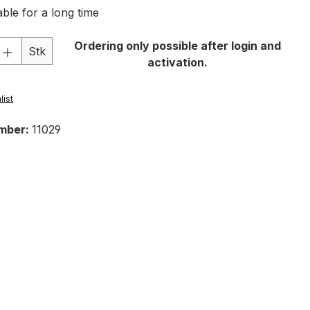
ble for a long time
Quantity: Enter the desired amount or 
Ordering only possible after login and
Stk
activation.
list
mber:
11029