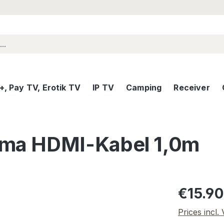
, Pay TV, Erotik TV
IP TV
Camping
Receiver
ma HDMI-Kabel 1,0m
Regular pric
€15.90
Prices incl.