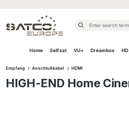
ip to main content
Skip to search
Skip to main navigation
Home
Selfsat
VU+
Dreambox
HD+
Empfang
Anschlußkabel
HDMI
HIGH-END Home Cine
Skip image gallery