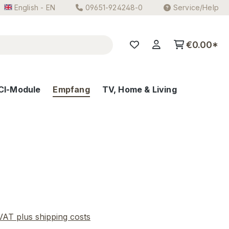
English - EN
09651-924248-0
Service/Help
€0.00*
CI-Module
Empfang
TV, Home & Living
e:
 VAT plus shipping costs