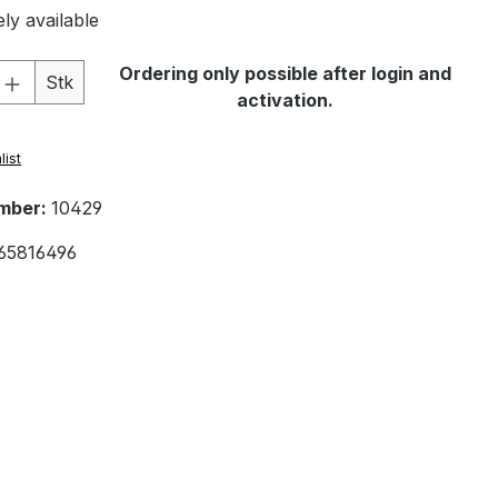
ly available
Quantity: Enter the desired amount or 
Ordering only possible after login and
Stk
activation.
list
mber:
10429
65816496