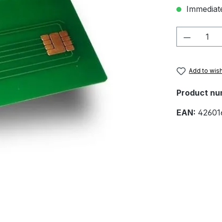
Immediate
Product 
Add to wish
Product nu
EAN:
42601