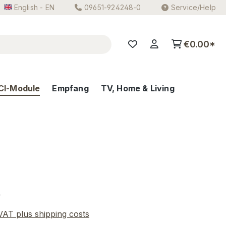
English - EN
09651-924248-0
Service/Help
€0.00*
CI-Module
Empfang
TV, Home & Living
e:
0
 VAT plus shipping costs