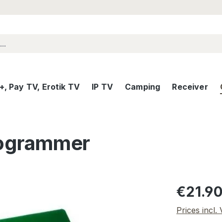
, Pay TV, Erotik TV
IP TV
Camping
Receiver
ogrammer
Regular pric
€21.9
Prices incl.