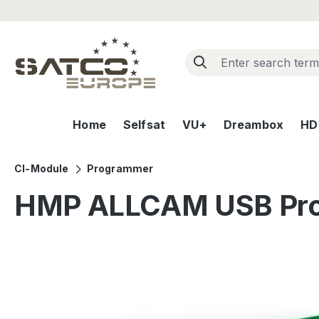
ip to main content
Skip to search
Skip to main navigation
Home
Selfsat
VU+
Dreambox
HD+
CI-Module
Programmer
HMP ALLCAM USB Pr
Skip image gallery