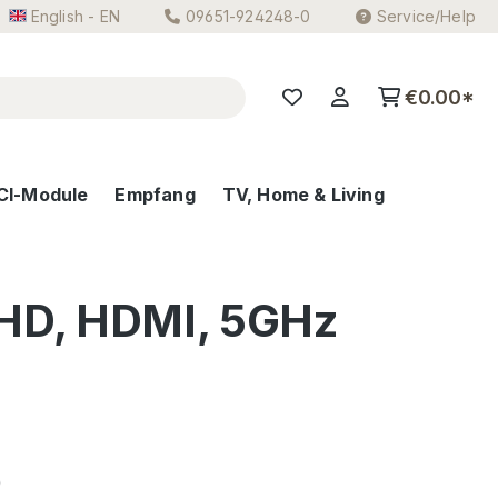
English - EN
09651-924248-0
Service/Help
€0.00*
CI-Module
Empfang
TV, Home & Living
 HD, HDMI, 5GHz
e:
0