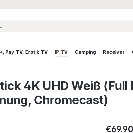
, Pay TV, Erotik TV
IP TV
Camping
Receiver
tick 4K UHD Weiß (Full
enung, Chromecast)
Regular pric
€69.9