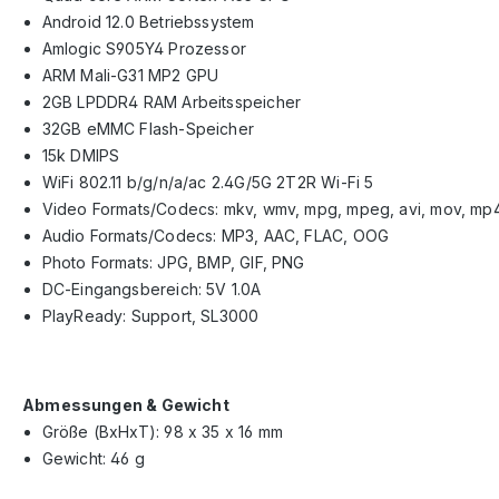
Android 12.0 Betriebssystem
Amlogic S905Y4 Prozessor
ARM Mali-G31 MP2 GPU
2GB LPDDR4 RAM Arbeitsspeicher
32GB eMMC Flash-Speicher
15k DMIPS
WiFi 802.11 b/g/n/a/ac 2.4G/5G 2T2R Wi-Fi 5
Video Formats/Codecs: mkv, wmv, mpg, mpeg, avi, mov, mp
Audio Formats/Codecs: MP3, AAC, FLAC, OOG
Photo Formats: JPG, BMP, GIF, PNG
DC-Eingangsbereich: 5V 1.0A
PlayReady: Support, SL3000
Abmessungen & Gewicht
Größe (BxHxT): 98 x 35 x 16 mm
Gewicht: 46 g