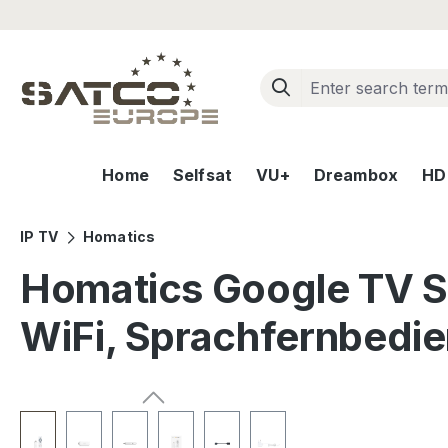
ip to main content
Skip to search
Skip to main navigation
Home
Selfsat
VU+
Dreambox
HD+
IP TV
Homatics
Homatics Google TV S
WiFi, Sprachfernbedi
Skip image gallery