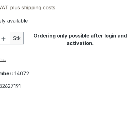
 VAT plus shipping costs
ly available
Quantity: Enter the desired amount or 
Ordering only possible after login and
Stk
activation.
list
mber:
14072
82627191