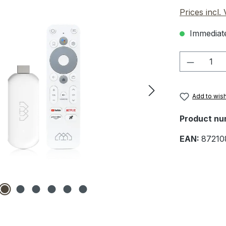
Prices incl.
Immediate
Product 
Add to wish
Product nu
EAN:
87210