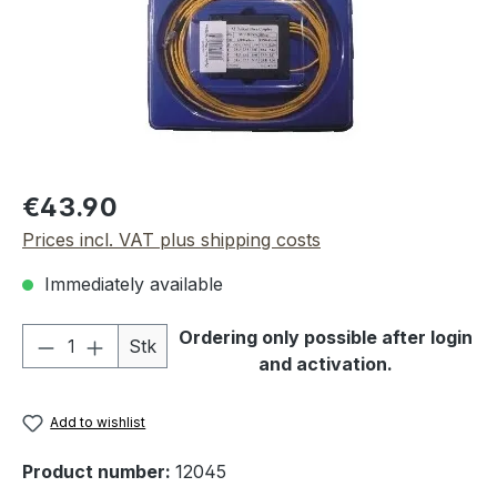
Regular price:
€43.90
Prices incl. VAT plus shipping costs
Immediately available
Product Quantity: Enter the desired amou
Ordering only possible after login
Stk
and activation.
Add to wishlist
Product number:
12045