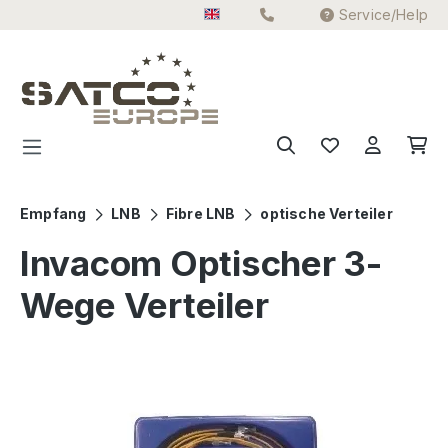
Service/Help
Skip to main content
Empfang
LNB
Fibre LNB
optische Verteiler
Invacom Optischer 3-
Wege Verteiler
Skip image gallery