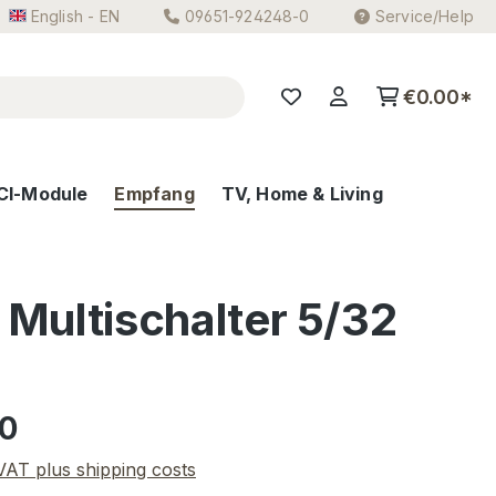
English - EN
09651-924248-0
Service/Help
€0.00*
CI-Module
Empfang
TV, Home & Living
Multischalter 5/32
e:
00
 VAT plus shipping costs