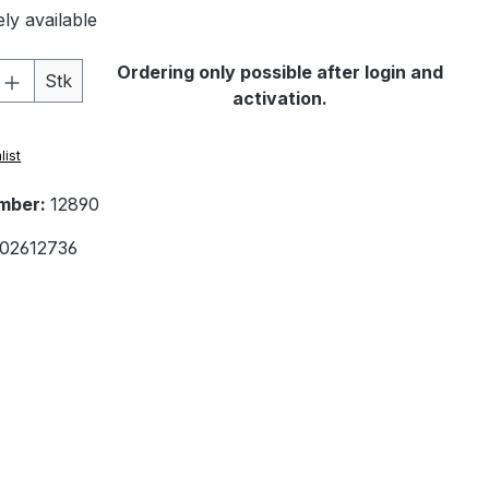
ly available
Quantity: Enter the desired amount or 
Ordering only possible after login and
Stk
activation.
list
mber:
12890
02612736