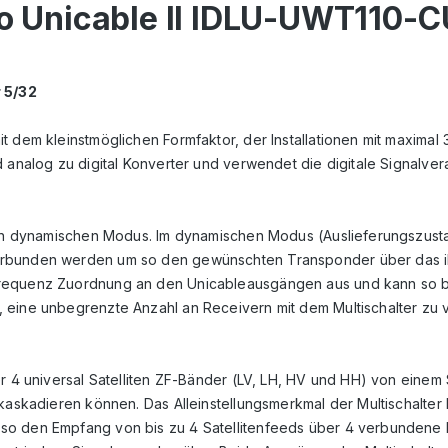
to Unicable II IDLU-UWT110-
 5/32
t dem kleinstmöglichen Formfaktor, der Installationen mit maximal
nd analog zu digital Konverter und verwendet die digitale Signal
h den dynamischen Modus. Im dynamischen Modus (Auslieferungszus
verbunden werden um so den gewünschten Transponder über das 
Frequenz Zuordnung an den Unicableausgängen aus und kann so b
 eine unbegrenzte Anzahl an Receivern mit dem Multischalter zu v
r 4 universal Satelliten ZF-Bänder (LV, LH, HV und HH) von einem 
 kaskadieren können. Das Alleinstellungsmerkmal der Multischalter
so den Empfang von bis zu 4 Satellitenfeeds über 4 verbundene B