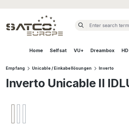
ip to main content
Skip to search
Skip to main navigation
Home
Selfsat
VU+
Dreambox
HD+
Empfang
Unicable / Einkabellösungen
Inverto
Inverto Unicable II 
Skip image gallery