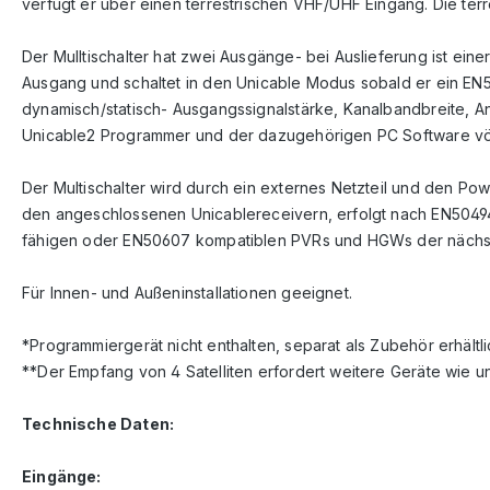
verfügt er über einen terrestrischen VHF/UHF Eingang. Die ter
Der Mulltischalter hat zwei Ausgänge- bei Auslieferung ist ei
Ausgang und schaltet in den Unicable Modus sobald er ein EN
dynamisch/statisch- Ausgangssignalstärke, Kanalbandbreite, An
Unicable2 Programmer und der dazugehörigen PC Software völl
Der Multischalter wird durch ein externes Netzteil und den Pow
den angeschlossenen Unicablereceivern, erfolgt nach EN50494
fähigen oder EN50607 kompatiblen PVRs und HGWs der nächst
Für Innen- und Außeninstallationen geeignet.
*Programmiergerät nicht enthalten, separat als Zubehör erhältli
**Der Empfang von 4 Satelliten erfordert weitere Geräte wie u
Technische Daten:
Eingänge: