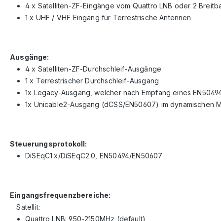
4 x Satelliten-ZF-Eingänge vom Quattro LNB oder 2 Breit
1 x UHF / VHF Eingang für Terrestrische Antennen
Ausgänge:
4 x Satelliten-ZF-Durchschleif-Ausgänge
1 x Terrestrischer Durchschleif-Ausgang
1x Legacy-Ausgang, welcher nach Empfang eines EN50494/
1x Unicable2-Ausgang (dCSS/EN50607) im dynamischen Mod
Steuerungsprotokoll:
DiSEqC1.x/DiSEqC2.0, EN50494/EN50607
Eingangsfrequenzbereiche:
Satellit:
Quattro LNB: 950-2150MHz (default)