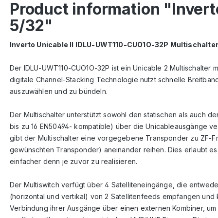
Product information "Inver
5/32"
Inverto Unicable II IDLU-UWT110-CUO1O-32P Multischalter
Der IDLU-UWT110-CUO1O-32P ist ein Unicable 2 Multischalter mi
digitale Channel-Stacking Technologie nutzt schnelle Breitba
auszuwählen und zu bündeln.
Der Multischalter unterstützt sowohl den statischen als auc
bis zu 16 EN50494- kompatible) über die Unicableausgänge 
gibt der Multischalter eine vorgegebene Transponder zu ZF-
gewünschten Transponder) aneinander reihen. Dies erlaubt es,
einfacher denn je zuvor zu realisieren.
Der Multiswitch verfügt über 4 Satelliteneingänge, die entwede
(horizontal und vertikal) von 2 Satellitenfeeds empfangen und
Verbindung ihrer Ausgänge über einen externen Kombiner, um 