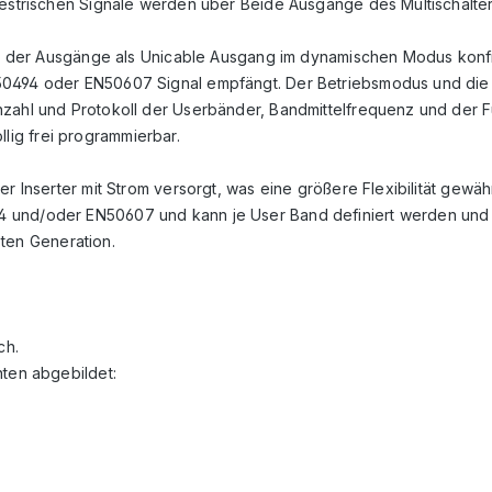
restrischen Signale werden über Beide Ausgänge des Multischalters
ner der Ausgänge als Unicable Ausgang im dynamischen Modus konfig
50494 oder EN50607 Signal empfängt. Der Betriebsmodus und die K
zahl und Protokoll der Userbänder, Bandmittelfrequenz und der Fun
ig frei programmierbar.
er Inserter mit Strom versorgt, was eine größere Flexibilität gewä
 und/oder EN50607 und kann je User Band definiert werden und e
en Generation.
ch.
nten abgebildet: