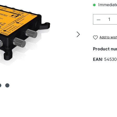
Immediate
Product 
Add to wish
Product nu
EAN:
54530