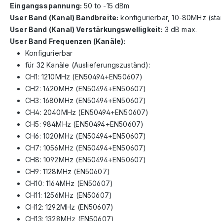
Eingangsspannung:
50 to -15 dBm
User Band (Kanal) Bandbreite:
konfigurierbar, 10-80MHz (s
User Band (Kanal) Verstärkungswelligkeit:
3 dB max.
User Band Frequenzen (Kanäle):
Konfigurierbar
für 32 Kanäle (Auslieferungszuständ):
CH1: 1210MHz (EN50494+EN50607)
CH2: 1420MHz (EN50494+EN50607)
CH3: 1680MHz (EN50494+EN50607)
CH4: 2040MHz (EN50494+EN50607)
CH5: 984MHz (EN50494+EN50607)
CH6: 1020MHz (EN50494+EN50607)
CH7: 1056MHz (EN50494+EN50607)
CH8: 1092MHz (EN50494+EN50607)
CH9: 1128MHz (EN50607)
CH10: 1164MHz (EN50607)
CH11: 1256MHz (EN50607)
CH12: 1292MHz (EN50607)
CH13: 1328MHz (EN50607)