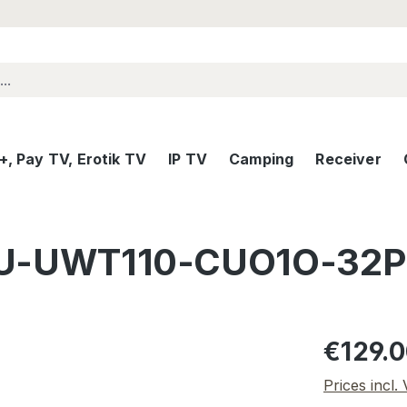
, Pay TV, Erotik TV
IP TV
Camping
Receiver
IDLU-UWT110-CUO1O-32P 
Regular pric
€129.
Prices incl.