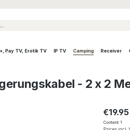
, Pay TV, Erotik TV
IP TV
Camping
Receiver
erungskabel - 2 x 2 Me
Regular pric
€19.95
Content:
1
Prices incl.