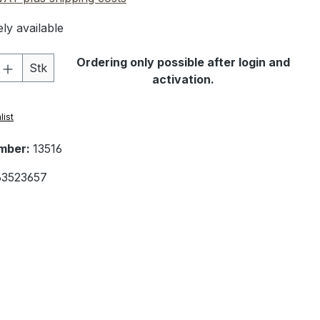
ly available
Quantity: Enter the desired amount or 
Ordering only possible after login and
Stk
activation.
list
mber:
13516
63523657