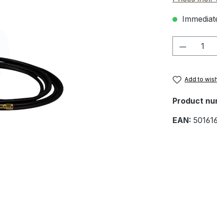
Immediate
Product 
Add to wish
Product nu
EAN:
50161