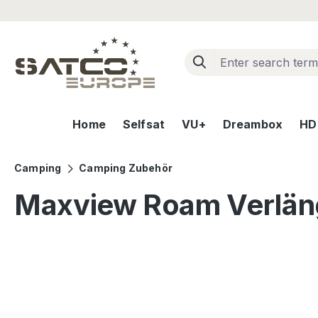
ip to main content
Skip to search
Skip to main navigation
Home
Selfsat
VU+
Dreambox
HD+
Camping
Camping Zubehör
Maxview Roam Verläng
Skip image gallery