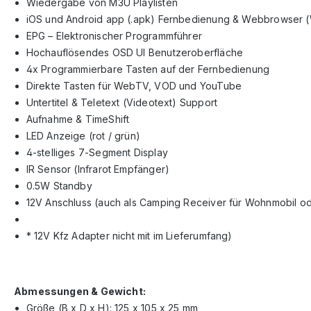
Wiedergabe von M3U Playlisten
iOS und Android app (.apk) Fernbedienung & Webbrowser 
EPG – Elektronischer Programmführer
Hochauflösendes OSD UI Benutzeroberfläche
4x Programmierbare Tasten auf der Fernbedienung
Direkte Tasten für WebTV, VOD und YouTube
Untertitel & Teletext (Videotext) Support
Aufnahme & TimeShift
LED Anzeige (rot / grün)
4-stelliges 7-Segment Display
IR Sensor (Infrarot Empfänger)
0.5W Standby
12V Anschluss (auch als Camping Receiver für Wohnmobil 
* 12V Kfz Adapter nicht mit im Lieferumfang)
Abmessungen & Gewicht:
Größe (B x D x H): 125 x 105 x 25 mm