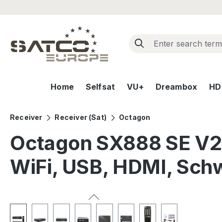
ip to main content
Skip to search
Skip to main navigation
Home
Selfsat
VU+
Dreambox
HD+
Receiver
Receiver (Sat)
Octagon
Octagon SX888 SE V2 
WiFi, USB, HDMI, Sch
Skip image gallery