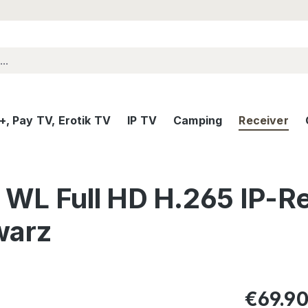
, Pay TV, Erotik TV
IP TV
Camping
Receiver
WL Full HD H.265 IP-Re
warz
Regular pric
€69.9