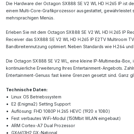
Die Hardware der Octagon SX888 SE V2 WL HD H.265 IP ist der M
einem Multi-Core-Grafikprozessor ausgestattet, gewährleistet s
mehrsprachigen Menüs.
Erleben Sie mit dem Octagon SX888 SE V2 WL HD H.265 IP Recei
Receiver das SX888 SE V2 WL HD H.265 IP E2TV Multiroom TV 
Bandbreitennutzung optimiert. Neben Standards wie H.264 und 
Die Octagon SX888 SE V2 WL, eine kleine IP-Multimedia-Box, is
kontinuierliche Erweiterung Ihres Entertainment-Angebots. Z
Entertainment-Genuss fast keine Grenzen gesetzt sind. Ganz gle
Technische Daten:
Linux OS Betriebssystem
E2 (Enigma2) Setting Support
Auflösung: FHD 1080P H.265 HEVC (1920 x 1080)
Fest verbautes WiFi-Modul (150Mbit WLAN eingebaut)
ARM Cortex-A7 Dual Prozessor
GX6613H2 GX-National