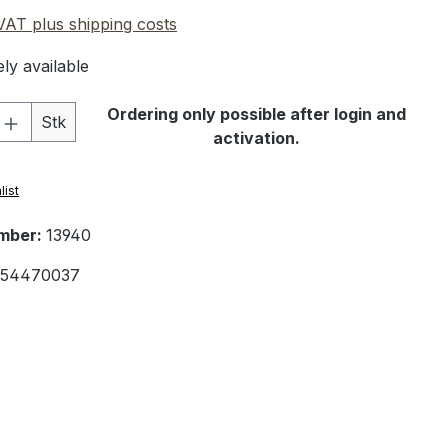
 VAT plus shipping costs
ly available
Quantity: Enter the desired amount or 
Ordering only possible after login and
Stk
activation.
list
mber:
13940
454470037