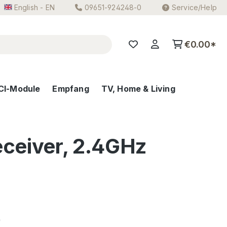
English - EN
09651-924248-0
Service/Help
€0.00*
CI-Module
Empfang
TV, Home & Living
ceiver, 2.4GHz
e:
0