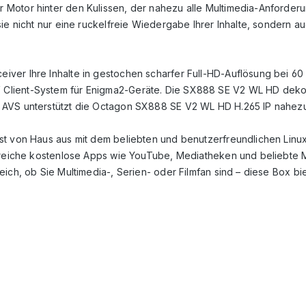
otor hinter den Kulissen, der nahezu alle Multimedia-Anforderung
ie nicht nur eine ruckelfreie Wiedergabe Ihrer Inhalte, sondern a
ver Ihre Inhalte in gestochen scharfer Full-HD-Auflösung bei 60 
Client-System für Enigma2-Geräte. Die SX888 SE V2 WL HD dekodi
AVS unterstützt die Octagon SX888 SE V2 WL HD H.265 IP nahezu 
t von Haus aus mit dem beliebten und benutzerfreundlichen Linux
ahlreiche kostenlose Apps wie YouTube, Mediatheken und beliebte
ich, ob Sie Multimedia-, Serien- oder Filmfan sind – diese Box bi