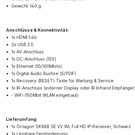
Gewicht: 140 g
Anschlüsse & Konnektivität:
1x HDMI 1.4b
2x USB 2.0
1x AV-Anschluss
1x DC-Anschluss (12V)
1x Ethernet (10/100Mbits)
1x Digital Audio Buchse (S/PDIF)
1x Recovery (RESET) Taste für Wartung & Service
1x IR-Anschluss (externer Display oder IR Infrarot Empfänger
- WiFi (150Mbit WLAN eingebaut)
Lieferumfang:
1x Octagon SX888 SE V2 WL Full HD IP-Receiver, Schwarz
1x Lernbare Fernbedienung