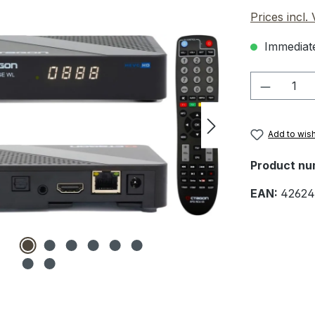
Prices incl.
Immediate
Product 
Add to wish
Product nu
EAN:
4262