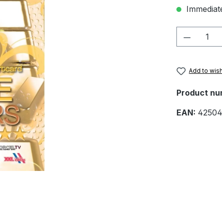
Immediate
Product 
Add to wish
Product nu
EAN:
42504