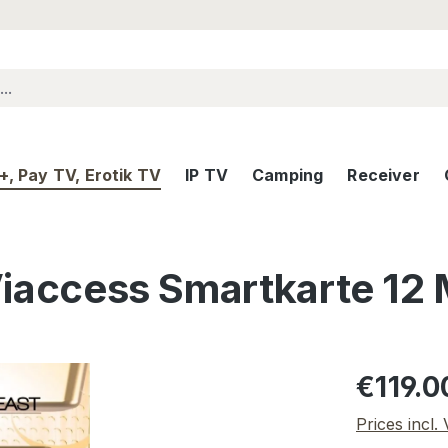
, Pay TV, Erotik TV
IP TV
Camping
Receiver
 Viaccess Smartkarte 12
Regular pric
€119.0
Prices incl.