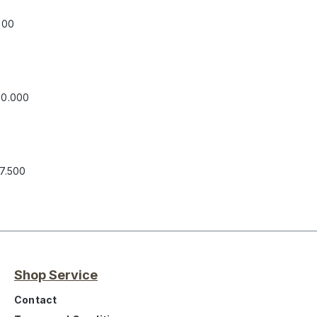
500
30.000
27.500
Shop Service
Contact