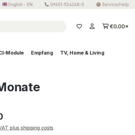
English - EN
09651-924248-0
Service/Help
€0.00*
CI-Module
Empfang
TV, Home & Living
 Monate
e:
0
 VAT plus shipping costs