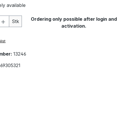
ly available
Quantity: Enter the desired amount or 
Ordering only possible after login and
Stk
activation.
list
mber:
13246
69305321