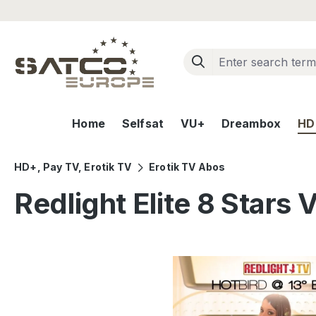
ip to main content
Skip to search
Skip to main navigation
Home
Selfsat
VU+
Dreambox
HD+
HD+, Pay TV, Erotik TV
Erotik TV Abos
Redlight Elite 8 Stars
Skip image gallery