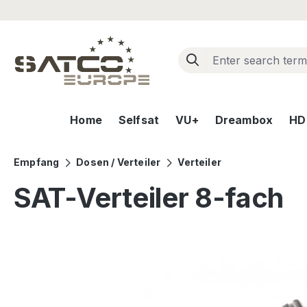
ip to main content
Skip to search
Skip to main navigation
Home
Selfsat
VU+
Dreambox
HD+
Empfang
Dosen / Verteiler
Verteiler
SAT-Verteiler 8-fach
Skip image gallery