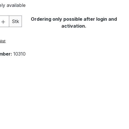
ly available
Quantity: Enter the desired amount or 
Ordering only possible after login and
Stk
activation.
list
mber:
10310