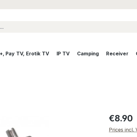
, Pay TV, Erotik TV
IP TV
Camping
Receiver
Regular pric
€8.90
Prices incl.