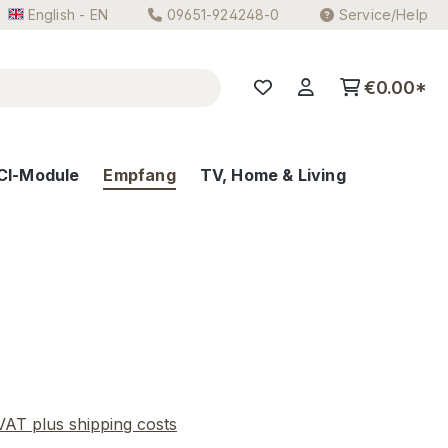
English - EN
09651-924248-0
Service/Help
€0.00*
CI-Module
Empfang
TV, Home & Living
e:
 VAT plus shipping costs