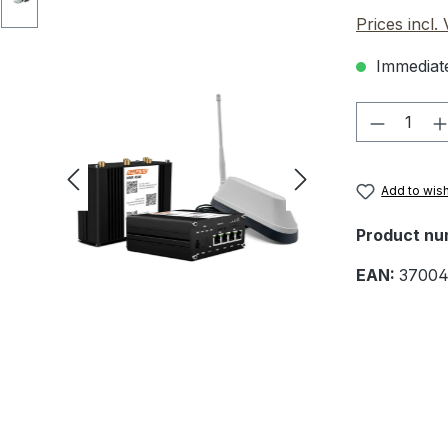
Prices incl.
Immediate
Product 
Add to wish
Product nu
EAN:
37004