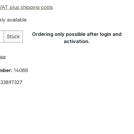
 VAT plus shipping costs
ly available
Quantity: Enter the desired amount or 
Ordering only possible after login and
Stück
activation.
list
mber:
14088
33897327