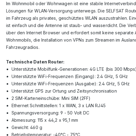
Im Wohnmobil oder Wohnwagen ist eine stabile Internetverbin
Lösungen für WLAN-Versorgung unterwegs. Die SELFSAT Route
im Fahrzeug als privates, geschütztes WLAN auszustrahlen. E
ist einfach und die Antenne ist staub- und wasserdicht. Die 
über den Internet Browser und erfordert somit keine separate
Wohnmobils, die Installation von VPNs zum Streamen im Ausland
Fahrzeugradios.
Technische Daten Router:
Unterstützte Mobilfunk-Generationen: 4G LTE (bis 300 Mbps
Unterstützte WiFi-Frequenzen (Eingang): 2.4 GHz, 5 GHz
Unterstützte WiFi-Frequenzen (Ausgabe): 2.4 GHz, 5 GHz
Unterstützt GPS zur Ortung und Zeitsynchronisation
2 SIM-Karteneinschübe: Mini SIM (2FF)
Ethernet Schnittstellen: 1 x WAN, 3 x LAN RJ45
Spannungsversorgung: 9 - 50 Volt DC
Abmessung: 115 x 44,2 x 95,1 mm
Gewicht: 460 g
Betriebstemperatur: -40°C - 75°C