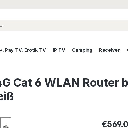
, Pay TV, Erotik TV
IP TV
Camping
Receiver
 Cat 6 WLAN Router bi
eiß
Regular pric
€569.