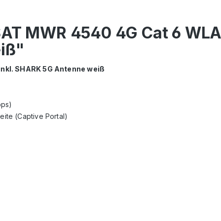
FSAT MWR 4540 4G Cat 6 WLA
iß"
nkl. SHARK 5G Antenne weiß
bps)
te (Captive Portal)