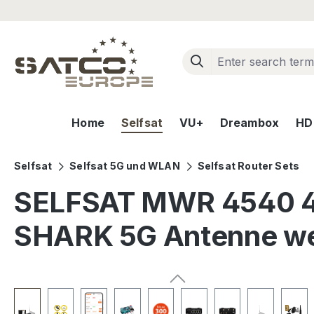
ip to main content
Skip to search
Skip to main navigation
Home
Selfsat
VU+
Dreambox
HD+
Selfsat
Selfsat 5G und WLAN
Selfsat Router Sets
SELFSAT MWR 4540 4G
SHARK 5G Antenne w
Skip image gallery