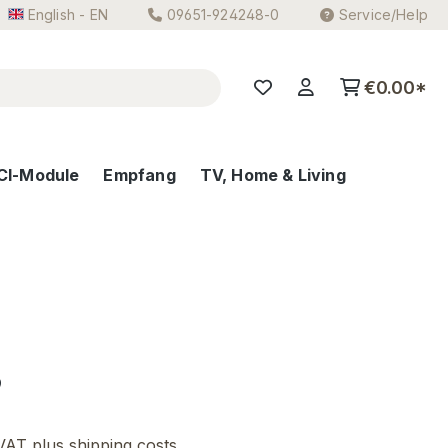
English - EN
09651-924248-0
Service/Help
€0.00*
CI-Module
Empfang
TV, Home & Living
e:
9
 VAT plus shipping costs