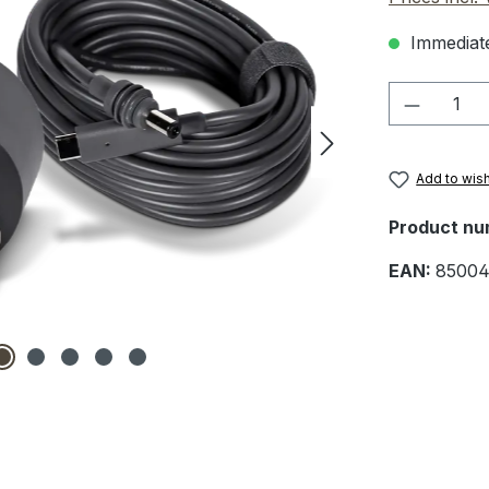
Immediate
Product 
Add to wish
Product nu
EAN:
85004