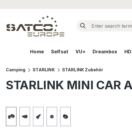
ip to main content
Skip to search
Skip to main navigation
Home
Selfsat
VU+
Dreambox
HD+
Camping
STARLINK
STARLINK Zubehör
STARLINK MINI CAR 
Skip image gallery