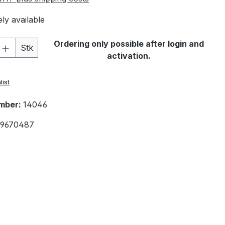
ly available
Quantity: Enter the desired amount or 
Ordering only possible after login and
Stk
activation.
list
mber:
14046
9670487