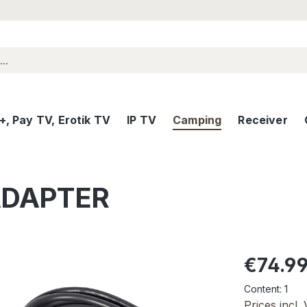
, Pay TV, Erotik TV
IP TV
Camping
Receiver
ADAPTER
Regular pric
€74.9
Content:
1
Prices incl.