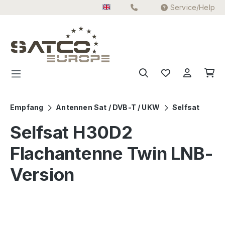
Service/Help
Skip to main content
Empfang
Antennen Sat / DVB-T / UKW
Selfsat
Selfsat H30D2
Flachantenne Twin LNB-
Version
Skip image gallery