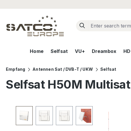
ip to main content
Skip to search
Skip to main navigation
Home
Selfsat
VU+
Dreambox
HD+
Empfang
Antennen Sat / DVB-T / UKW
Selfsat
Selfsat H50M Multisat 
Skip image gallery