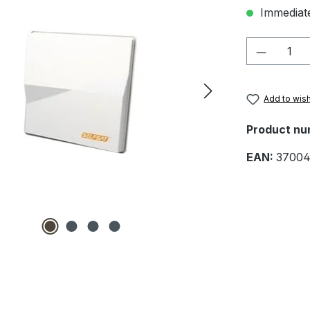
Immediate
Product 
Add to wish
Product nu
EAN:
37004