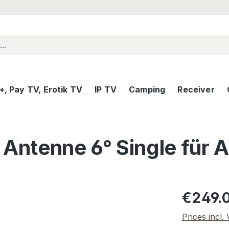
, Pay TV, Erotik TV
IP TV
Camping
Receiver
Antenne 6° Single für A
Regular pric
€249.
Prices incl.