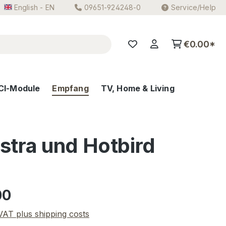
English - EN
09651-924248-0
Service/Help
€0.00*
CI-Module
Empfang
TV, Home & Living
stra und Hotbird
e:
00
 VAT plus shipping costs