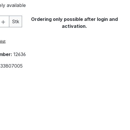
ly available
Quantity: Enter the desired amount or 
Ordering only possible after login and
Stk
activation.
list
mber:
12636
33807005