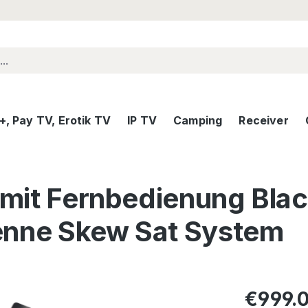
, Pay TV, Erotik TV
IP TV
Camping
Receiver
 mit Fernbedienung Blac
enne Skew Sat System
Regular pric
€999.