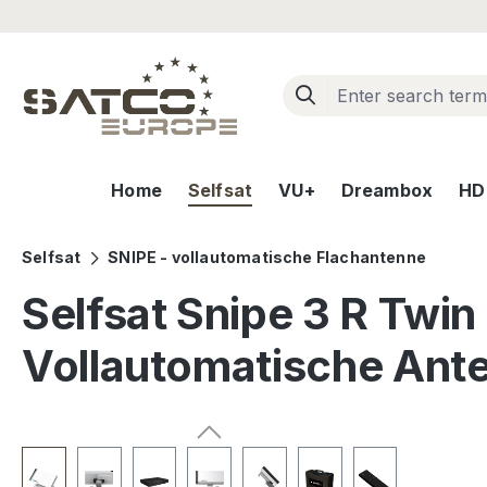
ip to main content
Skip to search
Skip to main navigation
Home
Selfsat
VU+
Dreambox
HD+
Selfsat
SNIPE - vollautomatische Flachantenne
Selfsat Snipe 3 R Twin
Vollautomatische Ant
Skip image gallery