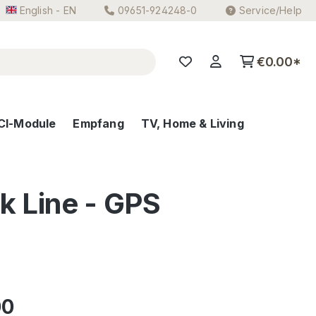
English - EN
09651-924248-0
Service/Help
€0.00*
CI-Module
Empfang
TV, Home & Living
k Line - GPS
e:
00