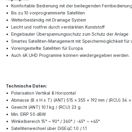
Komfortable Bedienung mit der beiliegenden Fernbedienun
Bis zu 10 vorprogrammierte Satelliten
Wetterbeständig mit Drainage System
Leicht und rostfrei durch verstärkten Kunststoff
Eingebauter Überspannungsschutz zum Schutz der Anlage
Smartes Satelliten-Management mit Speichermöglichkeit für u
Voreingestellte Satelliten für Europa
Auch 4K UHD Programme können wiedergegeben werden.
Technische Daten:
Polarisation Vertikal & Horizontal
Abmasse (B x H x T) (ANT) 515 × 355 × 192 mm / (RCU) 34 ×
Gewicht (ANT) 10.1 kg / (RCU) 23 g
Min. EIRP 50 dBW
Winkelbereich 15° ~ 90° / 360° / -45° ~ +45°
Satellitenwechsel über DiSEqC 1.0 / 1.1