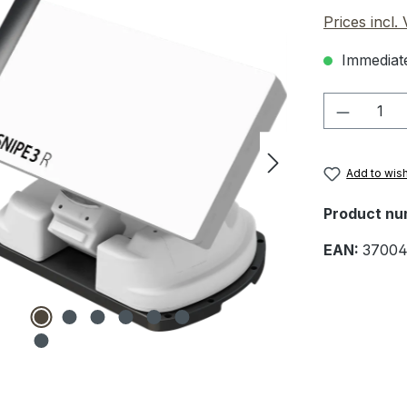
Prices incl.
Immediate
Product 
Add to wish
Product nu
EAN:
37004