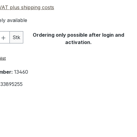
 VAT plus shipping costs
ly available
Quantity: Enter the desired amount or 
Ordering only possible after login and
Stk
activation.
list
mber:
13460
33895255