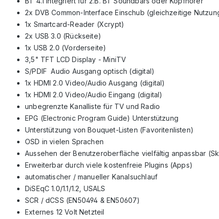
BT 4.1 integriert für z.B. BT Soundbars oder Kopfhörer
2x DVB Common-Interface Einschub (gleichzeitige Nutzun
1x Smartcard-Reader (Xcrypt)
2x USB 3.0 (Rückseite)
1x USB 2.0 (Vorderseite)
3,5" TFT LCD Display - MiniTV
S/PDIF Audio Ausgang optisch (digital)
1x HDMI 2.0 Video/Audio Ausgang (digital)
1x HDMI 2.0 Video/Audio Eingang (digital)
unbegrenzte Kanalliste für TV und Radio
EPG (Electronic Program Guide) Unterstützung
Unterstützung von Bouquet-Listen (Favoritenlisten)
OSD in vielen Sprachen
Aussehen der Benutzeroberfläche vielfältig anpassbar (Sk
Erweiterbar durch viele kostenfreie Plugins (Apps)
automatischer / manueller Kanalsuchlauf
DiSEqC 1.0/1.1/1.2, USALS
SCR / dCSS (EN50494 & EN50607)
Externes 12 Volt Netzteil