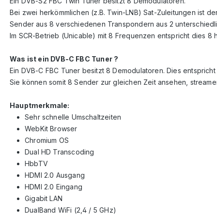
Ein DVB-S2 FBC Twin Tuner besitzt 8 Demodulatoren.
Bei zwei herkömmlichen (z.B. Twin-LNB) Sat-Zuleitungen ist der
Sender aus 8 verschiedenen Transpondern aus 2 unterschiedl
Im SCR-Betrieb (Unicable) mit 8 Frequenzen entspricht dies 8
Was ist ein DVB-C FBC Tuner ?
Ein DVB-C FBC Tuner besitzt 8 Demodulatoren. Dies entsprich
Sie können somit 8 Sender zur gleichen Zeit ansehen, stream
Hauptmerkmale:
Sehr schnelle Umschaltzeiten
WebKit Browser
Chromium OS
Dual HD Transcoding
HbbTV
HDMI 2.0 Ausgang
HDMI 2.0 Eingang
Gigabit LAN
DualBand WiFi (2,4 / 5 GHz)