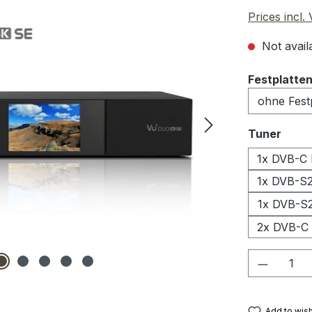
Prices incl.
Not availa
Select
Festplatte
Select
Tuner
1x DVB-C
1x DVB-S
1x DVB-S2
2x DVB-C
Product 
Add to wish