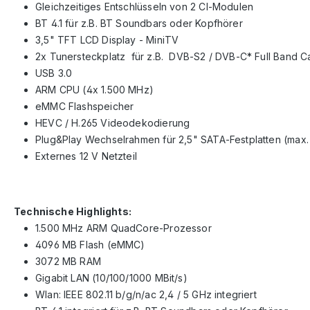
Gleichzeitiges Entschlüsseln von 2 CI-Modulen
BT 4.1 für z.B. BT Soundbars oder Kopfhörer
3,5" TFT LCD Display - MiniTV
2x Tunersteckplatz für z.B. DVB-S2 / DVB-C* Full Band 
USB 3.0
ARM CPU (4x 1.500 MHz)
eMMC Flashspeicher
HEVC / H.265 Videodekodierung
Plug&Play Wechselrahmen für 2,5" SATA-Festplatten (ma
Externes 12 V Netzteil
Technische Highlights:
1.500 MHz ARM QuadCore-Prozessor
4096 MB Flash (eMMC)
3072 MB RAM
Gigabit LAN (10/100/1000 MBit/s)
Wlan: IEEE 802.11 b/g/n/ac 2,4 / 5 GHz integriert