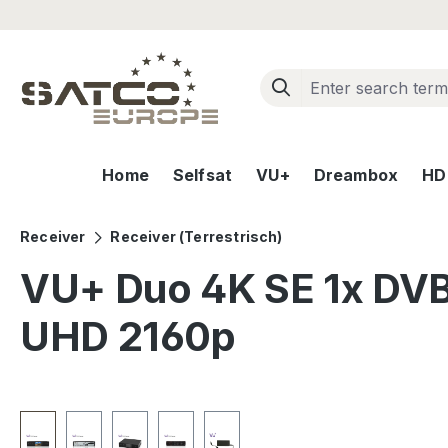
ip to main content
Skip to search
Skip to main navigation
Home
Selfsat
VU+
Dreambox
HD+
Receiver
Receiver (Terrestrisch)
VU+ Duo 4K SE 1x DVB
UHD 2160p
Skip image gallery