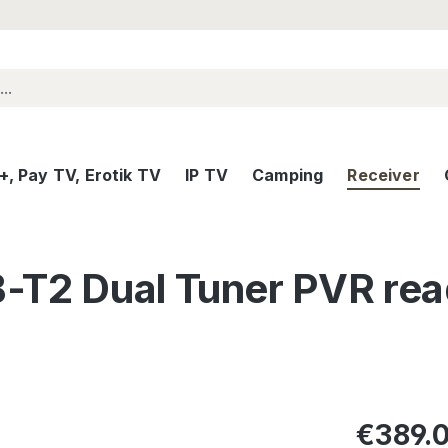
, Pay TV, Erotik TV
IP TV
Camping
Receiver
-T2 Dual Tuner PVR rea
Regular pric
€389.