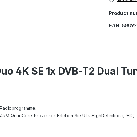
Product nu
EAN:
88092
Duo 4K SE 1x DVB-T2 Dual Tun
d Radioprogramme.
 ARM QuadCore-Prozessor. Erleben Sie UltraHighDefinition (UHD)