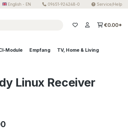
English - EN
09651-924248-0
Service/Help
€0.00*
CI-Module
Empfang
TV, Home & Living
dy Linux Receiver
e:
00