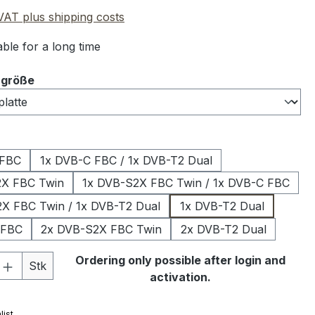
 VAT plus shipping costs
ble for a long time
ngröße
 FBC
1x DVB-C FBC / 1x DVB-T2 Dual
2X FBC Twin
1x DVB-S2X FBC Twin / 1x DVB-C FBC
X FBC Twin / 1x DVB-T2 Dual
1x DVB-T2 Dual
 FBC
2x DVB-S2X FBC Twin
2x DVB-T2 Dual
Quantity: Enter the desired amount or 
Ordering only possible after login and
Stk
activation.
list