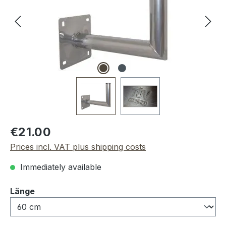
Regular price:
€21.00
Prices incl. VAT plus shipping costs
Immediately available
Select
Länge