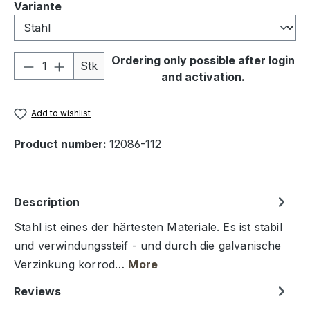
Select
Variante
Product Quantity: Enter the desired amou
Ordering only possible after login
Stk
and activation.
Add to wishlist
Product number:
12086-112
Description
Stahl ist eines der härtesten Materiale. Es ist stabil
und verwindungssteif - und durch die galvanische
Verzinkung korrod…
More
Reviews