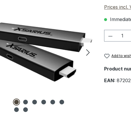
Prices incl.
Immediate
Product 
Add to wish
Product nu
EAN:
87202