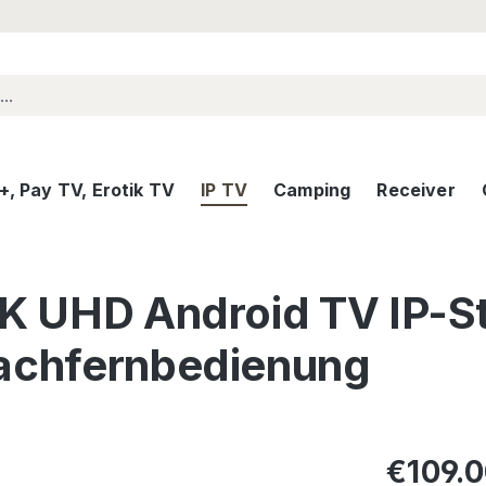
, Pay TV, Erotik TV
IP TV
Camping
Receiver
4K UHD Android TV IP-S
rachfernbedienung
Regular pric
€109.