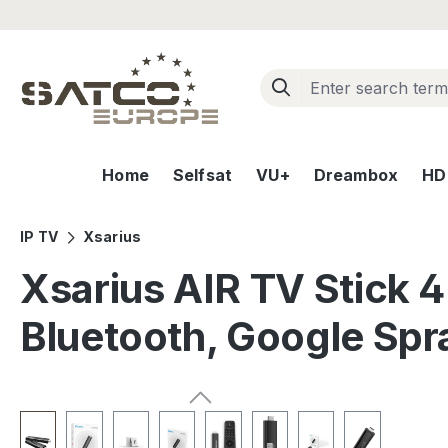
ip to main content
Skip to search
Skip to main navigation
Home
Selfsat
VU+
Dreambox
HD+
IP TV
Xsarius
Xsarius AIR TV Stick 
Bluetooth, Google Sp
Skip image gallery