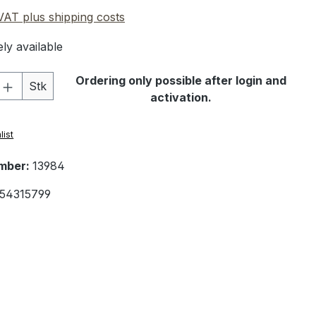
 VAT plus shipping costs
ly available
Quantity: Enter the desired amount or 
Ordering only possible after login and
Stk
activation.
list
mber:
13984
54315799