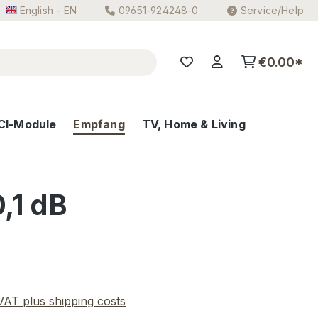
English - EN
09651-924248-0
Service/Help
€0.00*
CI-Module
Empfang
TV, Home & Living
,1 dB
e:
 VAT plus shipping costs