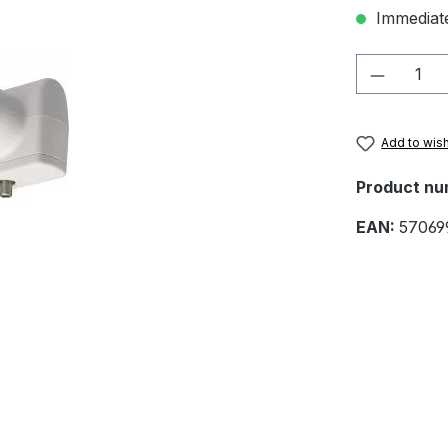
Immediate
Product 
Add to wish
Product nu
EAN:
57069