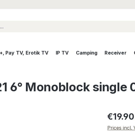
, Pay TV, Erotik TV
IP TV
Camping
Receiver
 6° Monoblock single 0
Regular pric
€19.90
Prices incl.