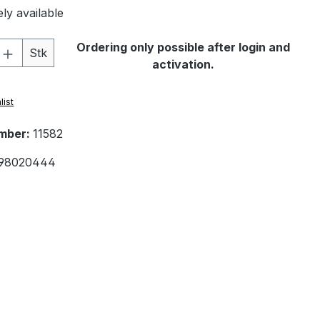
ly available
Quantity: Enter the desired amount or 
Ordering only possible after login and
Stk
activation.
list
mber:
11582
98020444