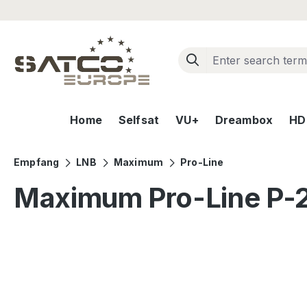
ip to main content
Skip to search
Skip to main navigation
Home
Selfsat
VU+
Dreambox
HD+
Empfang
LNB
Maximum
Pro-Line
Maximum Pro-Line P-21
Skip image gallery