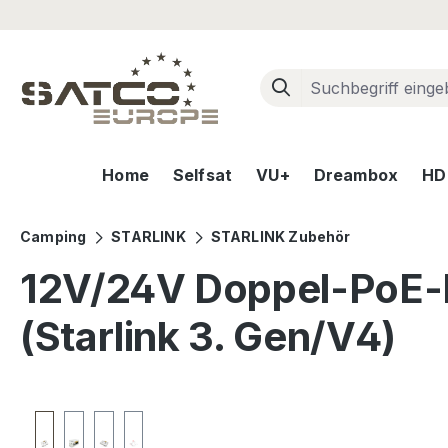
m Hauptinhalt springen
Zur Suche springen
Zur Hauptnavigation springen
Home
Selfsat
VU+
Dreambox
HD+
Camping
STARLINK
STARLINK Zubehör
12V/24V Doppel-PoE-
(Starlink 3. Gen/V4)
Bildergalerie überspringen