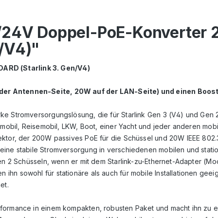
V/24V Doppel-PoE-Konverter
/V4)"
RD (Starlink 3. Gen/V4)
der Antennen-Seite, 20W auf der LAN-Seite) und einen Boost
e Stromversorgungslösung, die für Starlink Gen 3 (V4) und Gen 2 
hnmobil, Reisemobil, LKW, Boot, einer Yacht und jeder anderen mo
ktor, der 200W passives PoE für die Schüssel und 20W IEEE 802.3 
 eine stabile Stromversorgung in verschiedenen mobilen und stat
Gen 2 Schüsseln, wenn er mit dem Starlink-zu-Ethernet-Adapter (M
ihn sowohl für stationäre als auch für mobile Installationen ge
et.
rformance in einem kompakten, robusten Paket und macht ihn zu e