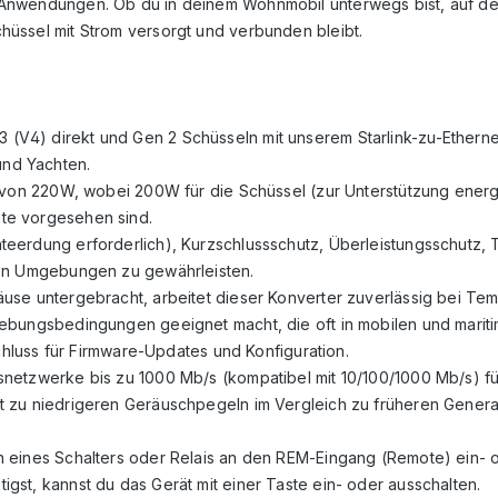
len Anwendungen. Ob du in deinem Wohnmobil unterwegs bist, auf d
Schüssel mit Strom versorgt und verbunden bleibt.
Gen 3 (V4) direkt und Gen 2 Schüsseln mit unserem Starlink-zu-Eth
nd Yachten.
t von 220W, wobei 200W für die Schüssel (zur Unterstützung ener
te vorgesehen sind.
eerdung erforderlich), Kurzschlussschutz, Überleistungsschutz,
len Umgebungen zu gewährleisten.
use untergebracht, arbeitet dieser Konverter zuverlässig bei Tem
gebungsbedingungen geeignet macht, die oft in mobilen und mari
chluss für Firmware-Updates und Konfiguration.
etzwerke bis zu 1000 Mb/s (kompatibel mit 10/100/1000 Mb/s) für
t zu niedrigeren Geräuschpegeln im Vergleich zu früheren Genera
 eines Schalters oder Relais an den REM-Eingang (Remote) ein- 
st, kannst du das Gerät mit einer Taste ein- oder ausschalten.