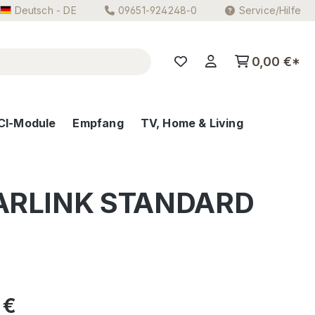
Deutsch - DE
09651-924248-0
Service/Hilfe
0,00 €*
CI-Module
Empfang
TV, Home & Living
STARLINK STANDARD
eis:
 €