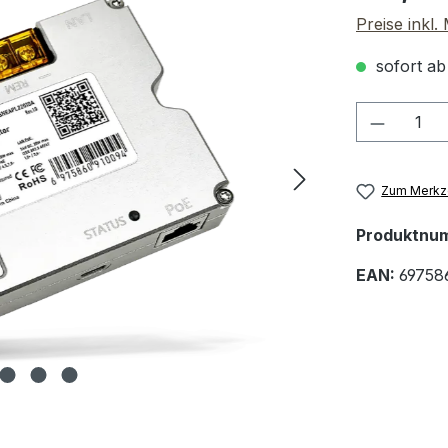
Preise inkl
sofort ab
Produkt
Zum Merkze
Produktnu
EAN:
69758