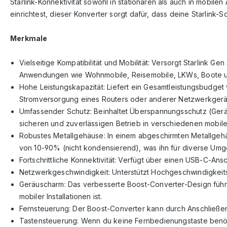
Starlink-Konnektivität sowohl in stationären als auch in mobi
einrichtest, dieser Konverter sorgt dafür, dass deine Starlink-
Merkmale
Vielseitige Kompatibilität und Mobilität: Versorgt Starlink 
Anwendungen wie Wohnmobile, Reisemobile, LKWs, Boote u
Hohe Leistungskapazität: Liefert ein Gesamtleistungsbudge
Stromversorgung eines Routers oder anderer Netzwerkgerä
Umfassender Schutz: Beinhaltet Überspannungsschutz (Gerät
sicheren und zuverlässigen Betrieb in verschiedenen mobi
Robustes Metallgehäuse: In einem abgeschirmten Metallgehä
von 10-90% (nicht kondensierend), was ihn für diverse Um
Fortschrittliche Konnektivität: Verfügt über einen USB-C-Ans
Netzwerkgeschwindigkeit: Unterstützt Hochgeschwindigkeitsn
Geräuscharm: Das verbesserte Boost-Converter-Design führ
mobiler Installationen ist.
Fernsteuerung: Der Boost-Converter kann durch Anschließen
Tastensteuerung: Wenn du keine Fernbedienungstaste benötig