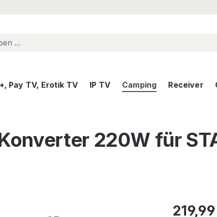
, Pay TV, Erotik TV
IP TV
Camping
Receiver
Konverter 220W für 
Regulärer Pr
219,99