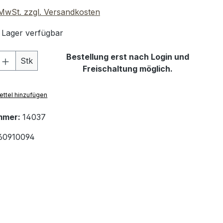
. MwSt. zzgl. Versandkosten
 Lager verfügbar
 Anzahl: Gib den gewünschten Wert ein 
Bestellung erst nach Login und
Stk
Freischaltung möglich.
ttel hinzufügen
mmer:
14037
60910094