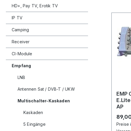
HD+, Pay TV, Erotik TV
IP TV
Camping
Receiver
CI-Module
Empfang
LNB
Antennen Sat / DVB-T / UKW
EMP C
E.Lit
Multischalter-Kaskaden
AP
Kaskaden
Regulä
89,00
5 Eingänge
Preise 