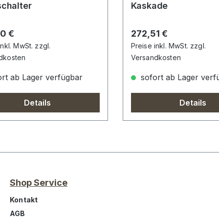
schalter
Kaskade
rer Preis:
Regulärer Preis:
0 €
272,51 €
inkl. MwSt. zzgl.
Preise inkl. MwSt. zzgl.
dkosten
Versandkosten
rt ab Lager verfügbar
sofort ab Lager verf
Details
Details
Shop Service
Kontakt
AGB