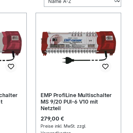
chalter
EMP ProfiLine Multischalter
t
MS 9/20 PUI-6 V10 mit
Netzteil
Regulärer Preis:
279,00 €
Preise inkl. MwSt. zzgl.