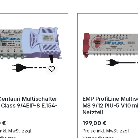
entauri Multischalter
EMP ProfiLine Multis
e Class 9/4EIP-8 E.154-
MS 9/12 PIU-5 V10 mi
Netzteil
rer Preis:
Regulärer Preis:
 €
199,00 €
inkl. MwSt. zzgl.
Preise inkl. MwSt. zzgl.