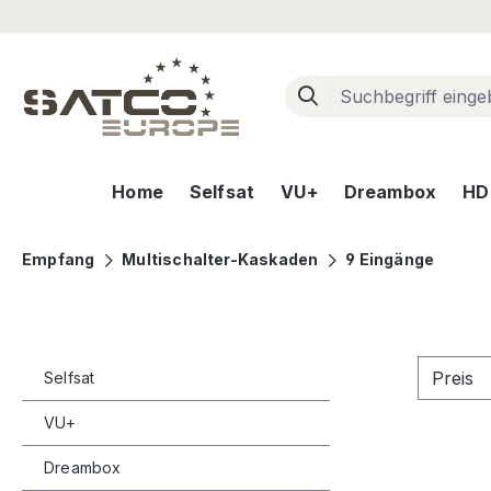
m Hauptinhalt springen
Zur Suche springen
Zur Hauptnavigation springen
Home
Selfsat
VU+
Dreambox
HD+
Empfang
Multischalter-Kaskaden
9 Eingänge
Preis
Selfsat
VU+
Dreambox