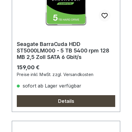
Seagate BarraCuda HDD
ST5000LM000 - 5 TB 5400 rpm 128
MB 2,5 Zoll SATA 6 Gbit/s
Regulärer Preis:
159,00 €
Preise inkl. MwSt. zzgl. Versandkosten
sofort ab Lager verfügbar
Details