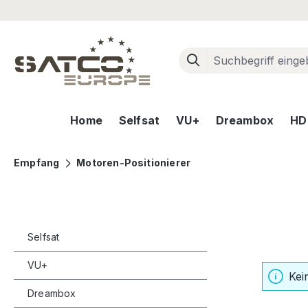
m Hauptinhalt springen
Zur Suche springen
Zur Hauptnavigation springen
Home
Selfsat
VU+
Dreambox
HD+
Empfang
Motoren-Positionierer
Selfsat
VU+
Kei
Dreambox