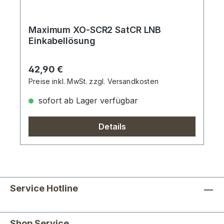
Maximum XO-SCR2 SatCR LNB
Einkabellösung
Regulärer Preis:
42,90 €
Preise inkl. MwSt. zzgl. Versandkosten
sofort ab Lager verfügbar
Details
Service Hotline
Shop Service