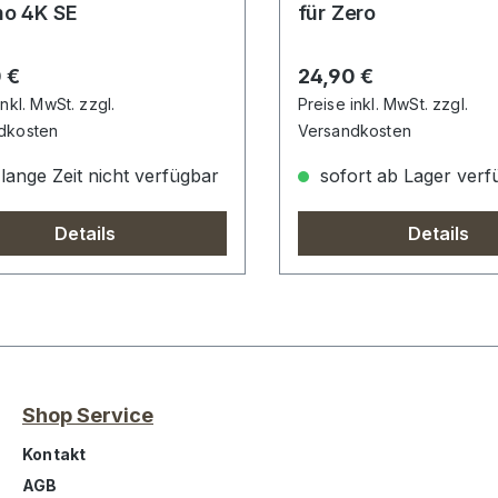
no 4K SE
für Zero
rer Preis:
Regulärer Preis:
 €
24,90 €
inkl. MwSt. zzgl.
Preise inkl. MwSt. zzgl.
dkosten
Versandkosten
lange Zeit nicht verfügbar
sofort ab Lager verf
Details
Details
Shop Service
Kontakt
AGB