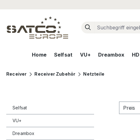
m Hauptinhalt springen
Zur Suche springen
Zur Hauptnavigation springen
Home
Selfsat
VU+
Dreambox
HD+
Receiver
Receiver Zubehör
Netzteile
Preis
Selfsat
VU+
Dreambox