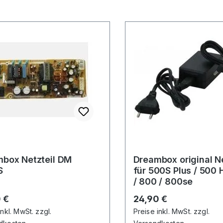
ox Netzteil DM
Dreambox original Ne
S
für 500S Plus / 500 
/ 800 / 800se
rer Preis:
Regulärer Preis:
 €
24,90 €
inkl. MwSt. zzgl.
Preise inkl. MwSt. zzgl.