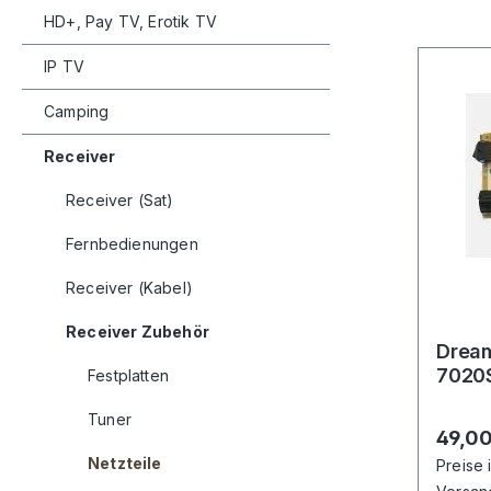
HD+, Pay TV, Erotik TV
IP TV
Camping
Receiver
Receiver (Sat)
Fernbedienungen
Receiver (Kabel)
Receiver Zubehör
Dreamb
7020
Festplatten
Tuner
Regulä
49,00
Netzteile
Preise 