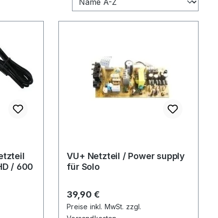
tzteil
VU+ Netzteil / Power supply
HD / 600
für Solo
Regulärer Preis:
39,90 €
Preise inkl. MwSt. zzgl.