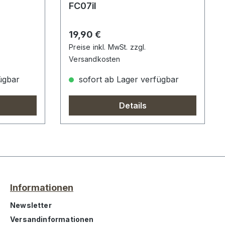
FC07il
Regulärer Preis:
19,90 €
Preise inkl. MwSt. zzgl.
Versandkosten
ügbar
sofort ab Lager verfügbar
Details
Informationen
Newsletter
Versandinformationen