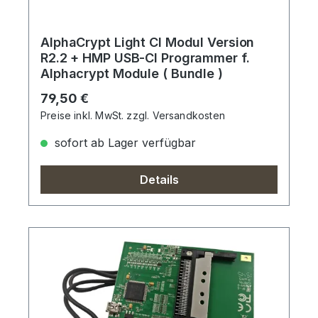
AlphaCrypt Light CI Modul Version
R2.2 + HMP USB-CI Programmer f.
Alphacrypt Module ( Bundle )
Regulärer Preis:
79,50 €
Preise inkl. MwSt. zzgl. Versandkosten
sofort ab Lager verfügbar
Details