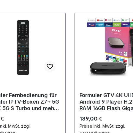
ler Fernbedienung für
Formuler GTV 4K UH
ler IPTV-Boxen Z7+ 5G
Android 9 Player H.
 5G S Turbo und mehr
RAM 16GB Flash Giga
arz
5GHz Wlan, Schwar
rer Preis:
Regulärer Preis:
 €
139,00 €
inkl. MwSt. zzgl.
Preise inkl. MwSt. zzgl.