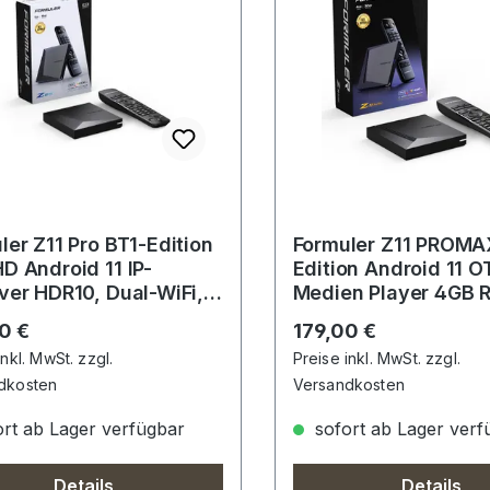
ler Z11 Pro BT1-Edition
Formuler Z11 PROMA
D Android 11 IP-
Edition Android 11 O
ver HDR10, Dual-WiFi,
Medien Player 4GB 
 USB 3.0, MicroSD
32GB Flash
rer Preis:
Regulärer Preis:
0 €
179,00 €
inkl. MwSt. zzgl.
Preise inkl. MwSt. zzgl.
dkosten
Versandkosten
rt ab Lager verfügbar
sofort ab Lager verf
Details
Details