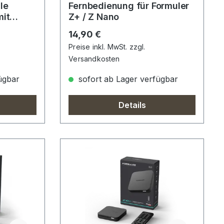
le
Fernbedienung für Formuler
mit
Z+ / Z Nano
Regulärer Preis:
14,90 €
Preise inkl. MwSt. zzgl.
Versandkosten
ügbar
sofort ab Lager verfügbar
Details