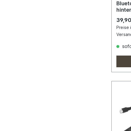
Bluet
hinte
Taste
Regulä
39,90
Preise 
Versan
sofo