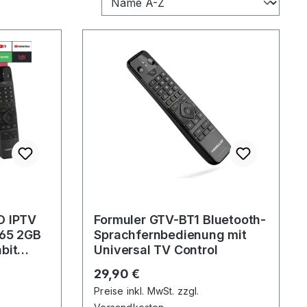
D IPTV
Formuler GTV-BT1 Bluetooth-
265 2GB
Sprachfernbedienung mit
bit
Universal TV Control
z
Regulärer Preis:
29,90 €
Preise inkl. MwSt. zzgl.