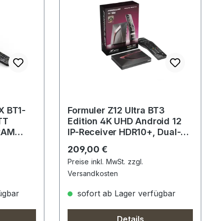
X BT1-
Formuler Z12 Ultra BT3
TT
Edition 4K UHD Android 12
RAM
IP-Receiver HDR10+, Dual-
WiFi, LAN, MicroSD
Regulärer Preis:
209,00 €
Preise inkl. MwSt. zzgl.
Versandkosten
ügbar
sofort ab Lager verfügbar
Details