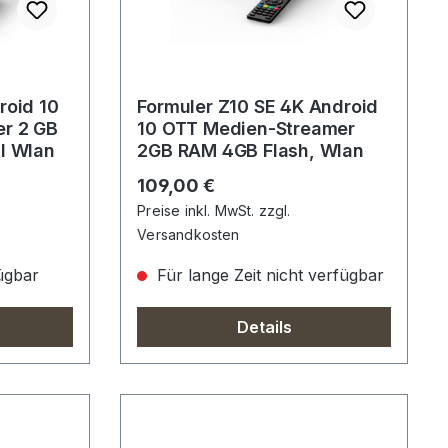
roid 10
Formuler Z10 SE 4K Android
r 2 GB
10 OTT Medien-Streamer
l Wlan
2GB RAM 4GB Flash, Wlan
Regulärer Preis:
109,00 €
Preise inkl. MwSt. zzgl.
Versandkosten
ügbar
Für lange Zeit nicht verfügbar
Details