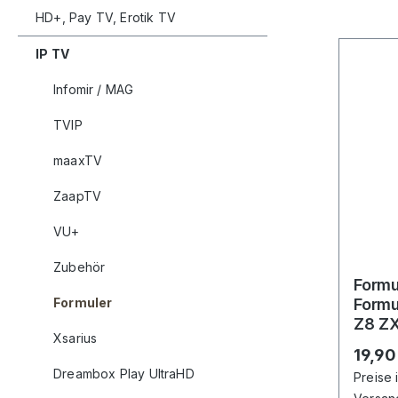
HD+, Pay TV, Erotik TV
IP TV
Infomir / MAG
TVIP
maaxTV
ZaapTV
VU+
Zubehör
Formu
Formuler
Formu
Z8 ZX
Xsarius
Schw
Regulä
19,90
Dreambox Play UltraHD
Preise 