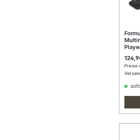
Formu
Multi
Playe
BT Fe
Regulä
124,9
Preise 
Versan
sofo