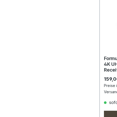
Formu
4K UH
Recei
HDMI,
Regulä
159,0
Preise 
Versan
sofo