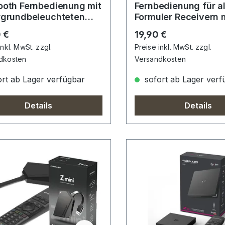
ooth Fernbedienung mit
Fernbedienung für al
rgrundbeleuchteten
Formuler Receivern 
n und Sprachassistent
Universal TV Control
rer Preis:
Regulärer Preis:
 €
19,90 €
inkl. MwSt. zzgl.
Preise inkl. MwSt. zzgl.
dkosten
Versandkosten
rt ab Lager verfügbar
sofort ab Lager verf
Details
Details