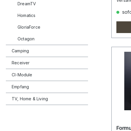
Versan
DreamTV
sofo
Homatics
GloriaForce
Octagon
Camping
Receiver
CI-Module
Empfang
TV, Home & Living
Formu