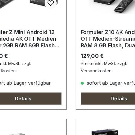
ler Z Mini Android 12
Formuler Z10 4K And
media 4K OTT Medien
OTT Medien-Streame
r 2GB RAM 8GB Flash
RAM 8 GB Flash, Dua
rnbedienung
rer Preis:
Regulärer Preis:
0 €
129,00 €
inkl. MwSt. zzgl.
Preise inkl. MwSt. zzgl.
dkosten
Versandkosten
rt ab Lager verfügbar
sofort ab Lager verf
Details
Details