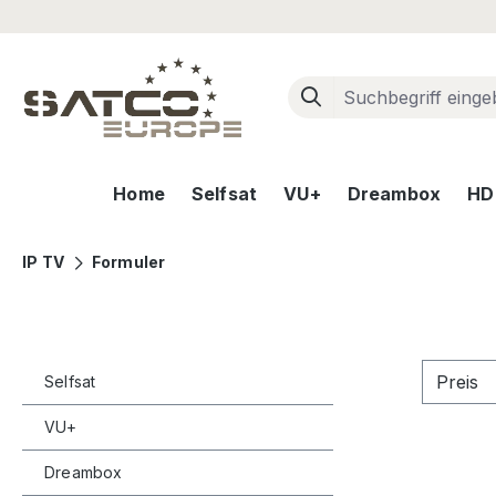
m Hauptinhalt springen
Zur Suche springen
Zur Hauptnavigation springen
Home
Selfsat
VU+
Dreambox
HD+
IP TV
Formuler
Preis
Selfsat
VU+
Dreambox