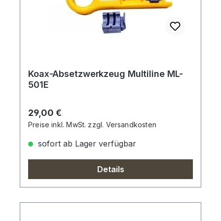
Koax-Absetzwerkzeug Multiline ML-
501E
Regulärer Preis:
29,00 €
Preise inkl. MwSt. zzgl. Versandkosten
sofort ab Lager verfügbar
Details