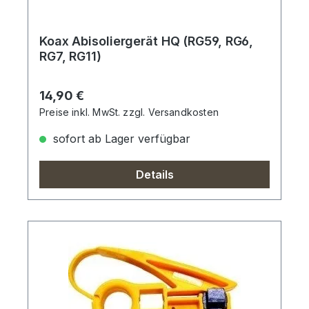
Koax Abisoliergerät HQ (RG59, RG6,
RG7, RG11)
Regulärer Preis:
14,90 €
Preise inkl. MwSt. zzgl. Versandkosten
sofort ab Lager verfügbar
Details