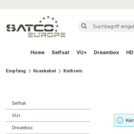
m Hauptinhalt springen
Zur Suche springen
Zur Hauptnavigation springen
Home
Selfsat
VU+
Dreambox
HD+
Empfang
Koaxkabel
Kathrein
Selfsat
VU+
Kei
Dreambox