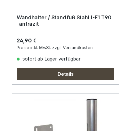
Wandhalter / Standfuß Stahl I-F1 T90
-antrazit-
Regulärer Preis:
24,90 €
Preise inkl. MwSt. zzgl. Versandkosten
sofort ab Lager verfügbar
Details