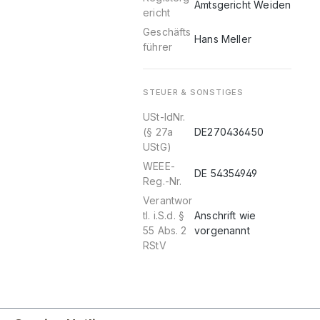
Amtsgericht Weiden
ericht
Geschäfts
Hans Meller
führer
STEUER & SONSTIGES
USt-IdNr.
(§ 27a
DE270436450
UStG)
WEEE-
DE 54354949
Reg.-Nr.
Verantwor
tl. i.S.d. §
Anschrift wie
55 Abs. 2
vorgenannt
RStV