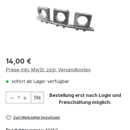
Regulärer Preis:
14,00 €
Preise inkl. MwSt. zzgl. Versandkosten
sofort ab Lager verfügbar
Produkt Anzahl: Gib den gewünschten We
Bestellung erst nach Login und
Stk
Freischaltung möglich.
Zum Merkzettel hinzufügen