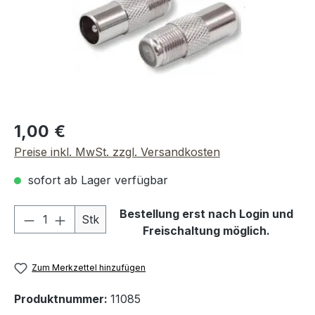
Regulärer Preis:
1,00 €
Preise inkl. MwSt. zzgl. Versandkosten
sofort ab Lager verfügbar
Produkt Anzahl: Gib den gewünschten We
Bestellung erst nach Login und
Stk
Freischaltung möglich.
Zum Merkzettel hinzufügen
Produktnummer:
11085