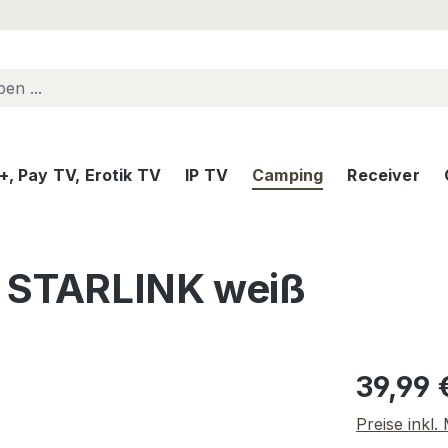
, Pay TV, Erotik TV
IP TV
Camping
Receiver
r STARLINK weiß
Regulärer Pr
39,99 
Preise inkl