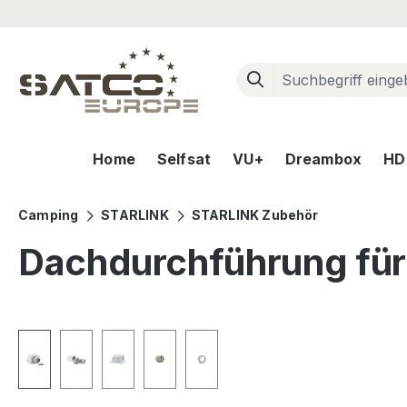
m Hauptinhalt springen
Zur Suche springen
Zur Hauptnavigation springen
Home
Selfsat
VU+
Dreambox
HD+
Camping
STARLINK
STARLINK Zubehör
Dachdurchführung fü
Bildergalerie überspringen