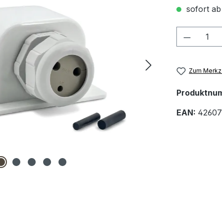
sofort ab
Produkt
Zum Merkze
Produktnu
EAN:
42607