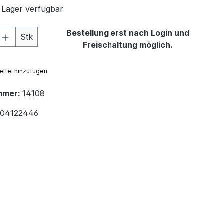
 Lager verfügbar
 Anzahl: Gib den gewünschten Wert ein 
Bestellung erst nach Login und
Stk
Freischaltung möglich.
ttel hinzufügen
mmer:
14108
04122446