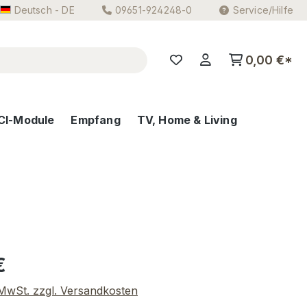
Deutsch - DE
09651-924248-0
Service/Hilfe
0,00 €*
CI-Module
Empfang
TV, Home & Living
eis:
€
. MwSt. zzgl. Versandkosten