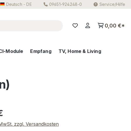
Deutsch - DE
09651-924248-0
Service/Hilfe
0,00 €*
CI-Module
Empfang
TV, Home & Living
n)
eis:
€
. MwSt. zzgl. Versandkosten