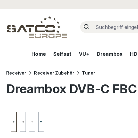
m Hauptinhalt springen
Zur Suche springen
Zur Hauptnavigation springen
Home
Selfsat
VU+
Dreambox
HD+
Receiver
Receiver Zubehör
Tuner
Dreambox DVB-C FBC 
Bildergalerie überspringen