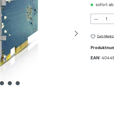
sofort ab
Produkt
Zum Merkze
Produktnu
EAN:
4044