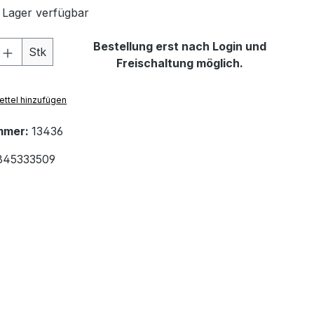
 Lager verfügbar
 Anzahl: Gib den gewünschten Wert ein 
Bestellung erst nach Login und
Stk
Freischaltung möglich.
ttel hinzufügen
mmer:
13436
845333509