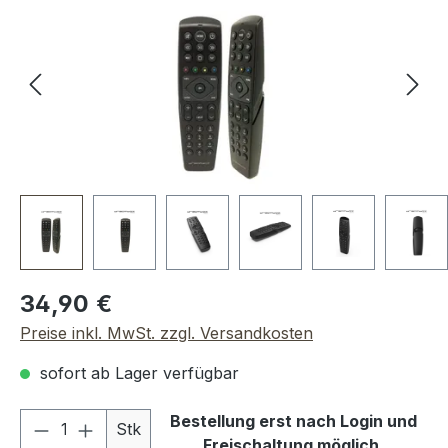
Regulärer Preis:
34,90 €
Preise inkl. MwSt. zzgl. Versandkosten
sofort ab Lager verfügbar
Produkt Anzahl: Gib den gewünschten We
Bestellung erst nach Login und
Stk
Freischaltung möglich.