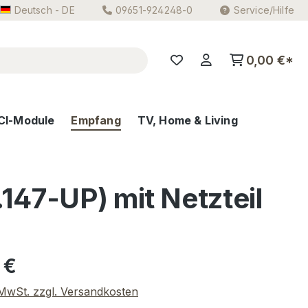
Deutsch - DE
09651-924248-0
Service/Hilfe
0,00 €*
CI-Module
Empfang
TV, Home & Living
147-UP) mit Netzteil
eis:
 €
. MwSt. zzgl. Versandkosten