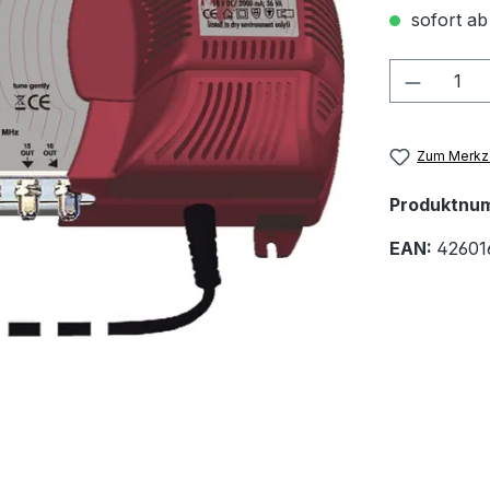
sofort ab
Produkt
Zum Merkze
Produktnu
EAN:
42601