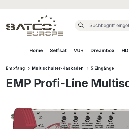
m Hauptinhalt springen
Zur Suche springen
Zur Hauptnavigation springen
Home
Selfsat
VU+
Dreambox
HD+
Empfang
Multischalter-Kaskaden
5 Eingänge
EMP Profi-Line Multisc
Bildergalerie überspringen