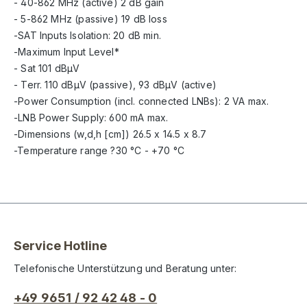
- 40-862 MHz (active) 2 dB gain
- 5-862 MHz (passive) 19 dB loss
-SAT Inputs Isolation: 20 dB min.
-Maximum Input Level*
- Sat 101 dBµV
- Terr. 110 dBµV (passive), 93 dBµV (active)
-Power Consumption (incl. connected LNBs): 2 VA max.
-LNB Power Supply: 600 mA max.
-Dimensions (w,d,h [cm]) 26.5 x 14.5 x 8.7
-Temperature range ?30 °C - +70 °C
Service Hotline
Telefonische Unterstützung und Beratung unter:
+49 9651 / 92 42 48 - 0