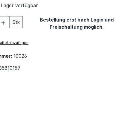
 Lager verfügbar
 Anzahl: Gib den gewünschten Wert ein 
Bestellung erst nach Login und
Stk
Freischaltung möglich.
ttel hinzufügen
mmer:
10026
65810159