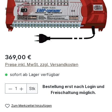
Regulärer Preis:
369,00 €
Preise inkl. MwSt. zzgl. Versandkosten
sofort ab Lager verfügbar
Produkt Anzahl: Gib den gewünschten We
Bestellung erst nach Login und
Stk
Freischaltung möglich.
Zum Merkzettel hinzufügen