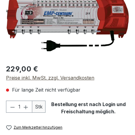
Regulärer Preis:
229,00 €
Preise inkl. MwSt. zzgl. Versandkosten
Für lange Zeit nicht verfügbar
Produkt Anzahl: Gib den gewünschten We
Bestellung erst nach Login und
Stk
Freischaltung möglich.
Zum Merkzettel hinzufügen