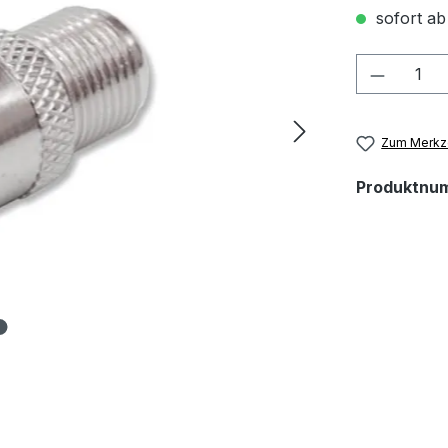
sofort ab
Produkt
Zum Merkze
Produktnu