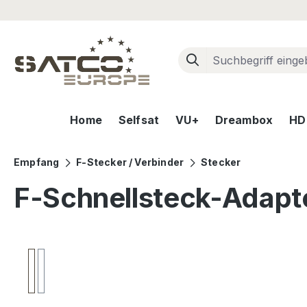
m Hauptinhalt springen
Zur Suche springen
Zur Hauptnavigation springen
Home
Selfsat
VU+
Dreambox
HD+
Empfang
F-Stecker / Verbinder
Stecker
F-Schnellsteck-Adapt
Bildergalerie überspringen