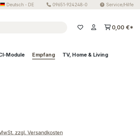
Deutsch - DE
09651-924248-0
Service/Hilfe
0,00 €*
CI-Module
Empfang
TV, Home & Living
eis:
. MwSt. zzgl. Versandkosten