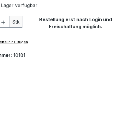
 Lager verfügbar
 Anzahl: Gib den gewünschten Wert ein 
Bestellung erst nach Login und
Stk
Freischaltung möglich.
ttel hinzufügen
mmer:
10181