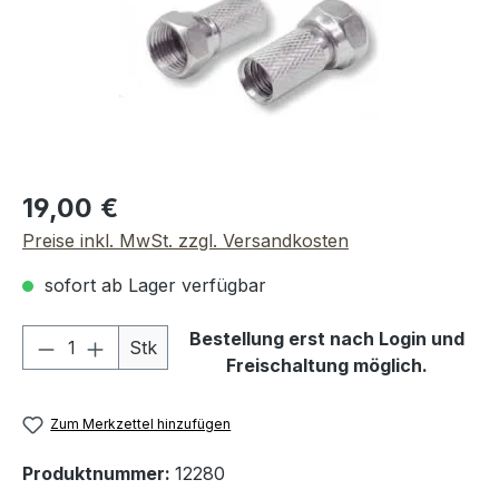
Regulärer Preis:
19,00 €
Preise inkl. MwSt. zzgl. Versandkosten
sofort ab Lager verfügbar
Produkt Anzahl: Gib den gewünschten We
Bestellung erst nach Login und
Stk
Freischaltung möglich.
Zum Merkzettel hinzufügen
Produktnummer:
12280