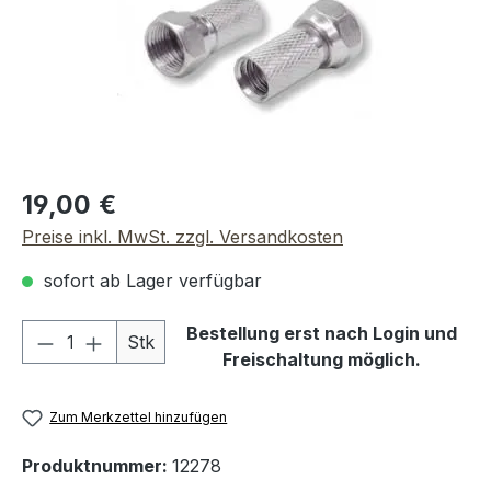
Regulärer Preis:
19,00 €
Preise inkl. MwSt. zzgl. Versandkosten
sofort ab Lager verfügbar
Produkt Anzahl: Gib den gewünschten We
Bestellung erst nach Login und
Stk
Freischaltung möglich.
Zum Merkzettel hinzufügen
Produktnummer:
12278