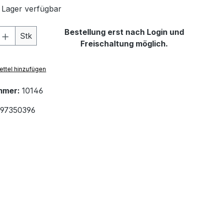
 Lager verfügbar
 Anzahl: Gib den gewünschten Wert ein 
Bestellung erst nach Login und
Stk
Freischaltung möglich.
ttel hinzufügen
mmer:
10146
97350396