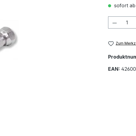
sofort ab
Produkt
Zum Merkze
Produktnu
EAN:
42600