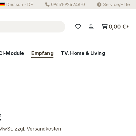
Deutsch - DE
09651-924248-0
Service/Hilfe
0,00 €*
CI-Module
Empfang
TV, Home & Living
eis:
€
. MwSt. zzgl. Versandkosten