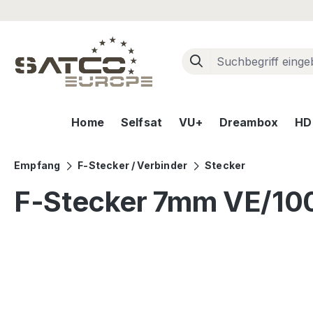
m Hauptinhalt springen
Zur Suche springen
Zur Hauptnavigation springen
Home
Selfsat
VU+
Dreambox
HD+
Empfang
F-Stecker / Verbinder
Stecker
F-Stecker 7mm VE/10
Bildergalerie überspringen