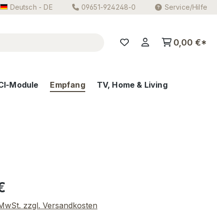
Deutsch - DE
09651-924248-0
Service/Hilfe
0,00 €*
CI-Module
Empfang
TV, Home & Living
eis:
€
. MwSt. zzgl. Versandkosten