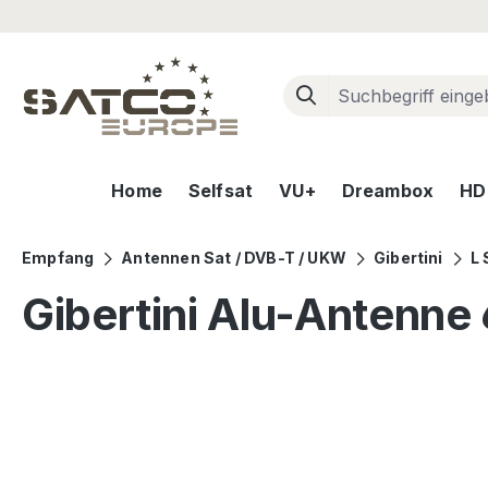
m Hauptinhalt springen
Zur Suche springen
Zur Hauptnavigation springen
Home
Selfsat
VU+
Dreambox
HD+
Empfang
Antennen Sat / DVB-T / UKW
Gibertini
L 
Gibertini Alu-Antenne 
Bildergalerie überspringen