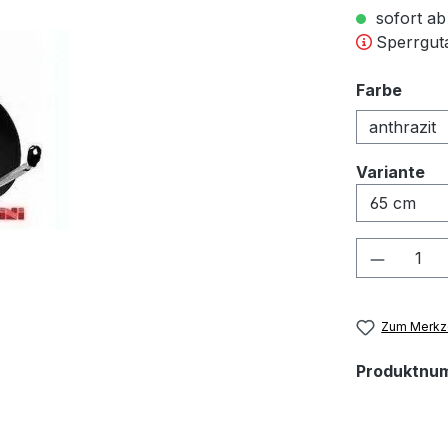
sofort ab
Sperrguta
ausw
Farbe
anthrazit
au
Variante
Produkt
Zum Merkze
Produktnu