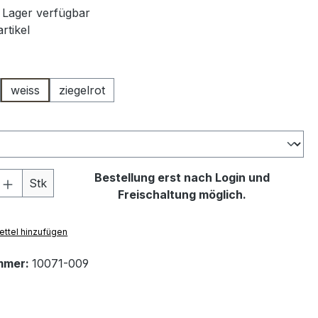
 Lager verfügbar
rtikel
ählen
weiss
ziegelrot
swählen
 Anzahl: Gib den gewünschten Wert ein 
Bestellung erst nach Login und
Stk
Freischaltung möglich.
ttel hinzufügen
mmer:
10071-009